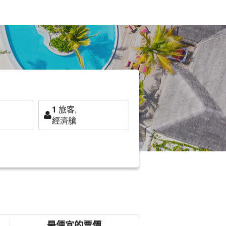
1
旅客,
經濟艙
最便宜的票價