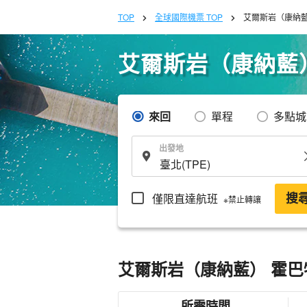
TOP
全球國際機票 TOP
艾爾斯岩（康納藍
艾爾斯岩（康納藍
來回
單程
多點城
出發地
僅限直達航班
搜
※禁止轉讓
艾爾斯岩（康納藍） 霍巴
所需時間