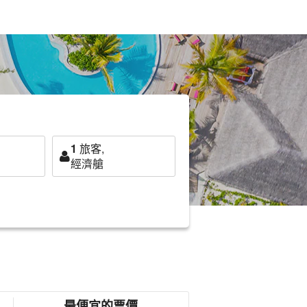
1
旅客,
經濟艙
最便宜的票價