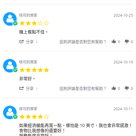
戶
緩
Review
上
on
by
還
25
用
不
Oct
核可的買家
2024-10-25
戶
錯。
2024
3.0
on
star
25
Review
review
機上餐點不佳。
rating
Oct
by
stating
2024
'
用
機
分享
這則評論是否對您有幫助？
0
0
Share
戶
上
Review
on
餐
by
25
點
用
Oct
不
核可的買家
2024-10-19
戶
2024
佳。
5.0
on
star
25
Review
review
非常好。
rating
Oct
by
stating
2024
'
用
非
分享
這則評論是否對您有幫助？
0
0
Share
戶
常
Review
on
好。
by
19
用
Oct
核可的買家
2024-10-11
戶
2024
4.0
on
star
19
Review
review
如果經濟艙能再寬一點，哪怕是 10 英寸，我也會非常感激！
rating
Oct
by
stating
食物比我想像的還要好！
2024
用
如
服務態度非常好！