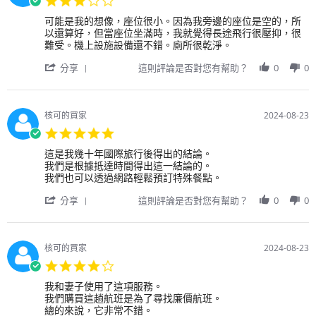
想
on
star
像
22
Review
review
可能是我的想像，座位很小。因為我旁邊的座位是空的，所
rating
的
Sep
by
stating
以還算好，但當座位坐滿時，我就覺得長途飛行很壓抑，很
還
2024
用
可
難受。機上設施設備還不錯。廁所很乾淨。
要
戶
能
好！
'
on
是
分享
這則評論是否對您有幫助？
0
0
服
Share
13
我
務
Review
Sep
的
態
by
2024
想
度
用
像，
核可的買家
2024-08-23
非
戶
座
5.0
常
on
位
star
好！
13
很
Review
review
這是我幾十年國際旅行後得出的結論。
rating
史
Sep
小。
by
stating
我們是根據抵達時間得出這一結論的。
塔
2024
因
用
這
我們也可以透過網路輕鬆預訂特殊餐點。
為
戶
是
'
我
on
我
分享
這則評論是否對您有幫助？
0
0
Share
旁
23
幾
Review
邊
Aug
十
by
的
2024
年
用
座
國
核可的買家
2024-08-23
戶
位
際
4.0
on
是
旅
star
23
空
行
Review
review
我和妻子使用了這項服務。
rating
Aug
的，
後
by
stating
我們購買這趟航班是為了尋找廉價航班。
2024
所
得
用
我
總的來說，它非常不錯。