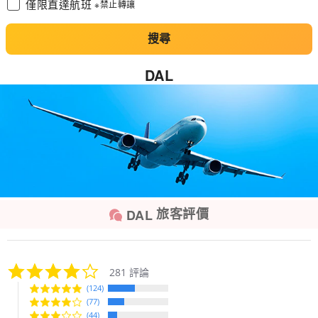
僅限直達航班
※禁止轉讓
搜尋
DAL
旅客評價
DAL
4.0
281 評論
star
(124)
rating
(77)
(44)