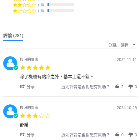
(18)
(18)
評論
(281)
分類:
選擇
核可的買家
2024-11-11
5.0
star
Review
review
除了機艙有點冷之外，基本上還不錯。
rating
by
stating
'
用
除
分享
這則評論是否對您有幫助？
2
0
Share
戶
了
Review
on
機
by
11
艙
用
Nov
有
核可的買家
2024-10-25
戶
2024
點
3.0
on
冷
star
11
之
Review
review
舒緩
rating
Nov
外，
by
stating
2024
'
基
用
舒
分享
這則評論是否對您有幫助？
0
0
Share
本