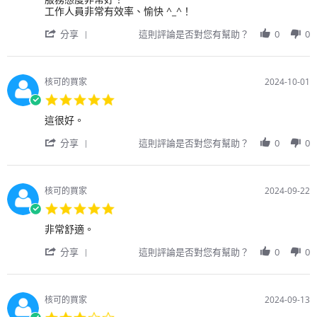
戶
果
工作人員非常有效率、愉快 ^_^！
on
經
'
11
濟
分享
這則評論是否對您有幫助？
0
0
Share
Oct
艙
Review
2024
能
by
再
用
寬
核可的買家
2024-10-01
戶
一
5.0
on
點，
star
11
哪
Review
review
這很好。
rating
Oct
怕
by
stating
2024
'
是
用
這
分享
這則評論是否對您有幫助？
0
0
Share
10
戶
很
Review
英
on
好。
by
寸，
1
用
我
Oct
核可的買家
2024-09-22
戶
也
2024
5.0
on
會
star
1
非
Review
review
非常舒適。
rating
Oct
常
by
stating
2024
感
'
用
非
分享
這則評論是否對您有幫助？
0
0
激！
Share
戶
常
食
Review
on
舒
物
by
22
適。
比
用
Sep
核可的買家
2024-09-13
我
戶
2024
3.0