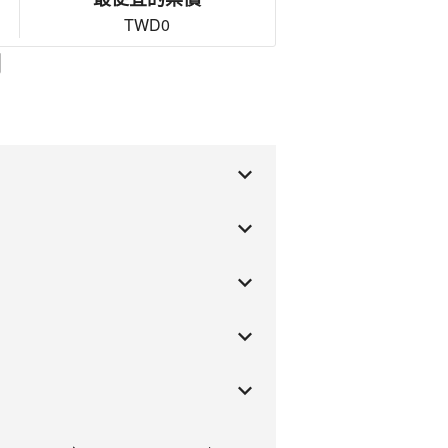
TWD0
司