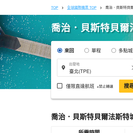
TOP
全球國際機票 TOP
喬治．貝斯特貝爾
喬治．貝斯特貝爾法
來回
單程
多點城
出發地
僅限直達航班
搜
※禁止轉讓
喬治．貝斯特貝爾法斯特城
所需時間