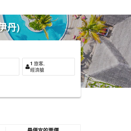
伊丹)
1
旅客,
經濟艙
最便宜的票價