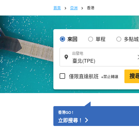
首頁
亞洲
香港
來回
單程
多點城
出發地
僅限直達航班
搜
※禁止轉讓
香港GO !
立即搜尋！