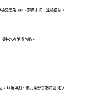
手機漫遊及SIM卡選擇多樣，連接便捷。
，瓶裝水亦隨處可購。
俗，以及粵劇、港式電影等獨特藝術形