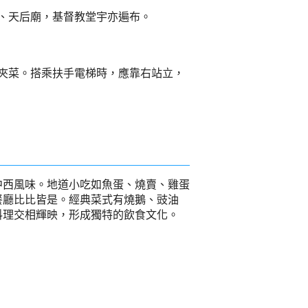
、天后廟，基督教堂宇亦遍布。
夾菜。搭乘扶手電梯時，應靠右站立，
中西風味。地道小吃如魚蛋、燒賣、雞蛋
餐廳比比皆是。經典菜式有燒鵝、豉油
料理交相輝映，形成獨特的飲食文化。