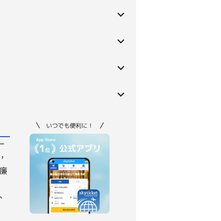
一
，
的廉
、