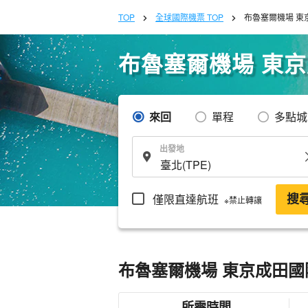
TOP
全球國際機票 TOP
布魯塞爾機場 東
布魯塞爾機場 東
來回
單程
多點城
出發地
僅限直達航班
搜
※禁止轉讓
布魯塞爾機場 東京成田國
所需時間