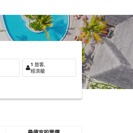
1
旅客,
經濟艙
最便宜的票價