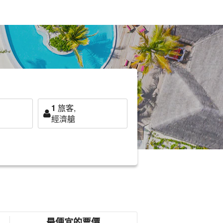
1
旅客,
經濟艙
最便宜的票價