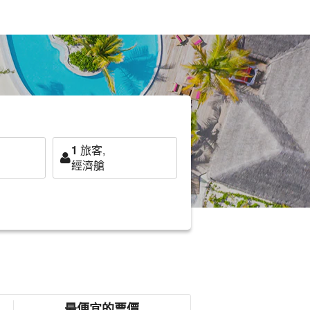
1
旅客,
經濟艙
最便宜的票價