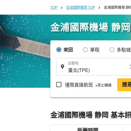
TOP
全球國際機票 TOP
金浦國際機場 静
金浦國際機場 静岡
來回
單程
多點城
出發地
僅限直達航班
搜
※禁止轉讓
金浦國際機場 静岡 基本
所需時間