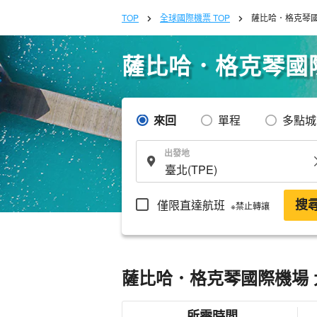
TOP
全球國際機票 TOP
薩比哈．格克琴國
薩比哈．格克琴國際
來回
單程
多點城
出發地
僅限直達航班
搜
※禁止轉讓
薩比哈．格克琴國際機場 
所需時間