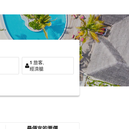
1
旅客,
經濟艙
最便宜的票價