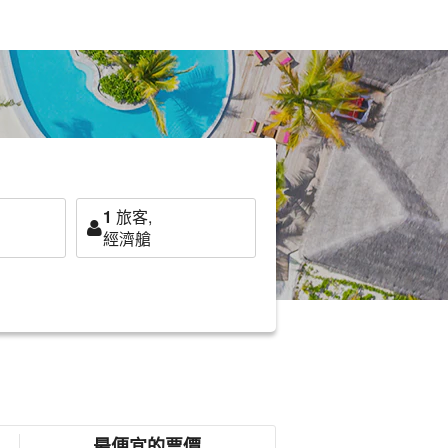
1
旅客,
經濟艙
最便宜的票價