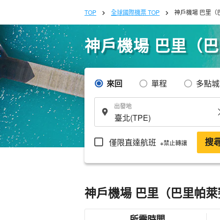
TOP
全球國際機票 TOP
神戶機場 巴里（
神戶機場 巴里（
來回
單程
多點城
出發地
僅限直達航班
搜
※禁止轉讓
神戶機場 巴里（巴里帕萊
所需時間