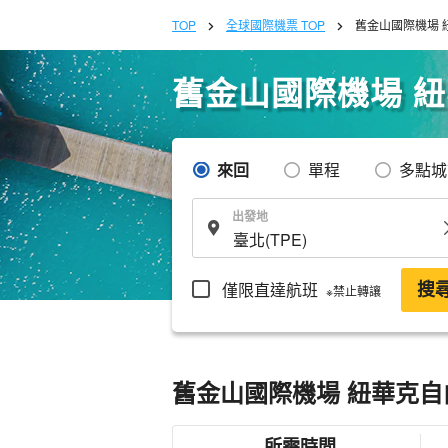
TOP
全球國際機票 TOP
舊金山國際機場 
舊金山國際機場 
來回
單程
多點城
出發地
僅限直達航班
搜
※禁止轉讓
舊金山國際機場 紐華克自
所需時間