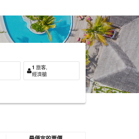
1
旅客,
經濟艙
最便宜的票價