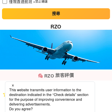
僅限直達航班
※禁止轉讓
搜尋
RZO
旅客評價
RZO
0.0
star
rating