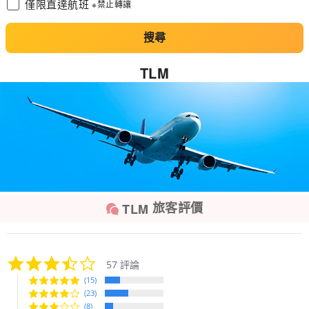
僅限直達航班
※禁止轉讓
搜尋
TLM
旅客評價
TLM
3.6
57 評論
star
(15)
rating
(23)
(8)