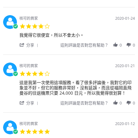
當
Share
容
on
飛
天
Review
易。
1
行
在
by
直
Feb
中
報
用
接
2020
享
核可的買家
2020-01-24
到
戶
電
受
4.0
櫃
on
話
正
star
檯
1
支
常
Review
review
我覺得它很便宜，所以不會太小。
rating
托
Feb
援
的、
by
stating
運
2020
是
'
無
用
我
分享
這則評論是否對您有幫助？
0
0
行
了
Share
壓
戶
覺
李。
解
Review
力
on
得
為
情
by
的
24
它
了
況
用
體
Jan
很
核可的買家
2020-01-21
確
最
戶
驗，
2020
便
4.0
保
簡
on
而
宜，
star
萬
單、
24
不
所
Review
review
這是我第一次使用這項服務。看了很多評論後，我對它的印
rating
無
最
Jan
被
以
by
stating
象並不好，但它的服務非常好，沒有延誤，而且從福岡直飛
一
安
2020
其
不
用
很
曼谷的往返機票只要 24,000 日元，所以我覺得很划算！
失，
全
困
會
戶
好！
我
的
擾
'
太
on
分享
這則評論是否對您有幫助？
0
0
上
方
是
Share
小。
21
網
式。
件
Review
Jan
查
在
好
by
2020
詢
越
事。
用
核可的買家
2020-01-12
了
來
戶
5.0
泰
越
on
star