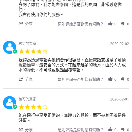
rating
Feb
不
機
by
stating
多虧了你們，我才能去泰國，這是我的夙願！非常感謝你
2020
得
票，
用
謝
們。
不
但
戶
謝！
我會再使用你們的服務。
住
收
on
在
'
到
8
分享
這則評論是否對您有幫助？
0
0
機
Share
了
Feb
場
Review
一
2020
附
by
封
近。
用
來
核可的買家
2020-02-02
戶
自
4.0
on
Skyticket
star
8
的
Review
review
我認為透過電話與他們合作很容易。直接電話支援是了解情
rating
Feb
電
by
stating
況最簡單、最安全的方式。在越來越多的地方，由於人力成
2020
子
用
我
本的降低，不可能或很難回覆電話。
郵
戶
認
件，
'
on
為
分享
這則評論是否對您有幫助？
0
0
告
Share
2
透
訴
Review
Feb
過
我
by
2020
電
必
用
話
核可的買家
2020-02-01
須
戶
與
4.0
在
on
他
star
航
2
們
Review
review
能在飛行中享受正常的、無壓力的體驗，而不被其困擾是件
rating
班
Feb
合
by
stating
好事。
起
2020
作
用
能
飛
'
很
戶
在
分享
這則評論是否對您有幫助？
0
0