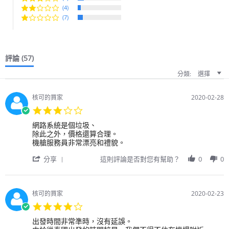
(4)
(7)
評論
(57)
分類:
選擇
核可的買家
2020-02-28
3.0
star
Review
review
網路系統是個垃圾、
rating
by
stating
除此之外，價格還算合理。
用
泰
機艙服務員非常漂亮和禮貌。
戶
國
'
on
獅
分享
這則評論是否對您有幫助？
0
0
Share
28
航
Review
Feb
by
2020
用
核可的買家
2020-02-23
戶
4.0
on
star
28
Review
review
出發時間非常準時，沒有延誤。
rating
Feb