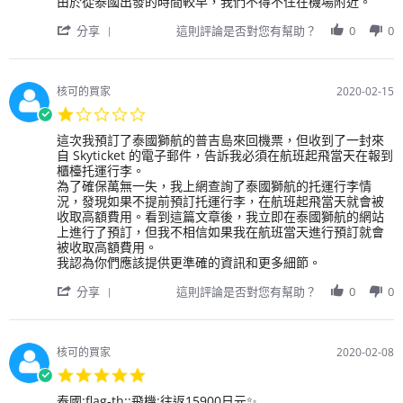
by
stating
由於從泰國出發的時間較早，我們不得不住在機場附近。
2020
用
出
'
戶
發
分享
這則評論是否對您有幫助？
0
0
Share
on
時
Review
23
間
by
Feb
非
用
2020
常
核可的買家
2020-02-15
戶
準
1.0
on
時，
star
23
沒
Review
review
這次我預訂了泰國獅航的普吉島來回機票，但收到了一封來
rating
Feb
有
by
stating
自 Skyticket 的電子郵件，告訴我必須在航班起飛當天在報到
2020
延
用
這
櫃檯托運行李。
誤。
戶
次
為了確保萬無一失，我上網查詢了泰國獅航的托運行李情
由
on
我
況，發現如果不提前預訂托運行李，在航班起飛當天就會被
於
15
預
收取高額費用。看到這篇文章後，我立即在泰國獅航的網站
從
Feb
訂
上進行了預訂，但我不相信如果我在航班當天進行預訂就會
泰
2020
了
被收取高額費用。
國
泰
我認為你們應該提供更準確的資訊和更多細節。
出
國
'
發
獅
分享
這則評論是否對您有幫助？
0
0
Share
的
航
Review
時
的
by
間
普
用
較
吉
核可的買家
2020-02-08
戶
早，
島
5.0
on
我
來
star
15
們
回
Review
review
泰國:flag-th::飛機:️往返15900日元✨.