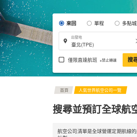
來回
單程
多點城
出發地
僅限直達航班
搜
※禁止轉讓
首頁
人氣世界航空公司一覽
搜尋並預訂全球航
航空公司清單是全球營運定期航線的