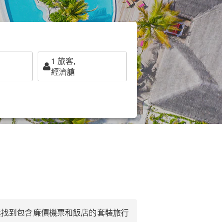
1
旅客,
經濟艙
鬆找到包含廉價機票和飯店的套裝旅行