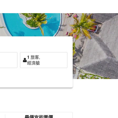
1
旅客,
經濟艙
最便宜的票價