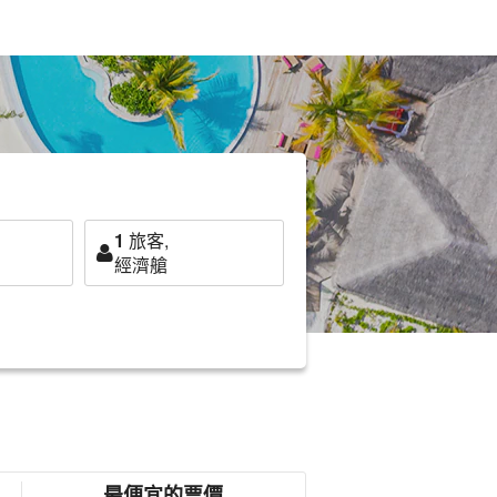
1
旅客,
經濟艙
最便宜的票價