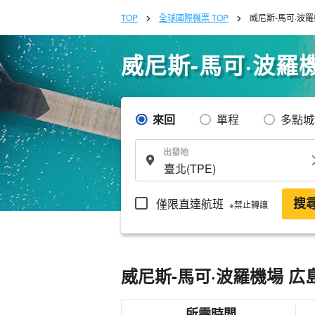
TOP
全球國際機票 TOP
威尼斯-馬可·波羅
威尼斯-馬可·波羅
來回
單程
多點城
出發地
僅限直達航班
搜
※禁止轉讓
威尼斯-馬可·波羅機場 広
所需時間