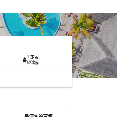
1
旅客,
經濟艙
最便宜的票價