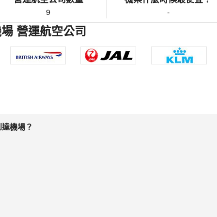
9
-
機場 營運航空公司
到達機場？