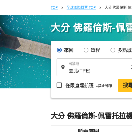
TOP
全球國際機票 TOP
大分 佛羅倫斯-
大分 佛羅倫斯-佩
來回
單程
多點城
出發地
僅限直達航班
搜
※禁止轉讓
大分 佛羅倫斯-佩雷托拉
所需時間