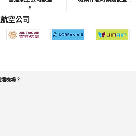
8
-
運航空公司
到達機場？