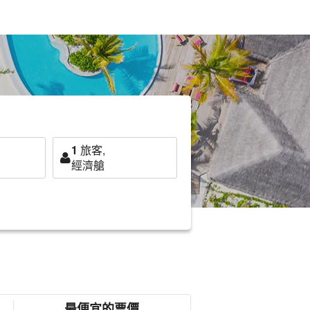
1
旅客,
經濟艙
最便宜的票價