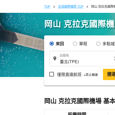
TOP
全球國際機票 TOP
岡山 克拉克國際
岡山 克拉克國際
來回
單程
多點城
出發地
僅限直達航班
搜
※禁止轉讓
岡山 克拉克國際機場 基
所需時間