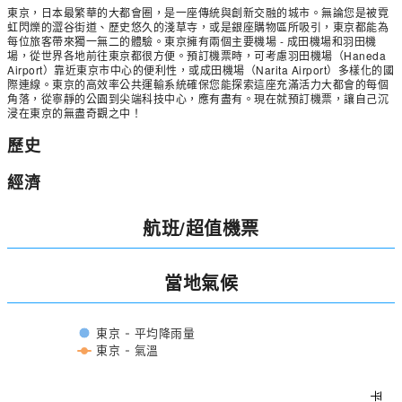
東京，日本最繁華的大都會圈，是一座傳統與創新交融的城市。無論您是被霓
虹閃爍的澀谷街道、歷史悠久的淺草寺，或是銀座購物區所吸引，東京都能為
每位旅客帶來獨一無二的體驗。東京擁有兩個主要機場 - 成田機場和羽田機
場，從世界各地前往東京都很方便。預訂機票時，可考慮羽田機場（Haneda
Airport）靠近東京市中心的便利性，或成田機場（Narita Airport）多樣化的國
際連線。東京的高效率公共運輸系統確保您能探索這座充滿活力大都會的每個
角落，從寧靜的公園到尖端科技中心，應有盡有。現在就預訂機票，讓自己沉
浸在東京的無盡奇觀之中！
歷史
經濟
航班/超值機票
當地氣候
東京 - 平均降雨量
東京 - 氣溫