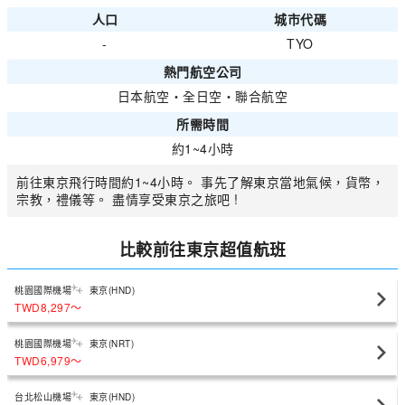
人口
城市代碼
-
TYO
熱門航空公司
日本航空
・
全日空
・
聯合航空
所需時間
約1~4小時
前往東京飛行時間約1~4小時。 事先了解東京當地氣候，貨幣，
宗教，禮儀等。 盡情享受東京之旅吧 !
比較前往東京超值航班
桃園國際機場
東京(HND)
TWD8,297
〜
桃園國際機場
東京(NRT)
TWD6,979
〜
台北松山機場
東京(HND)