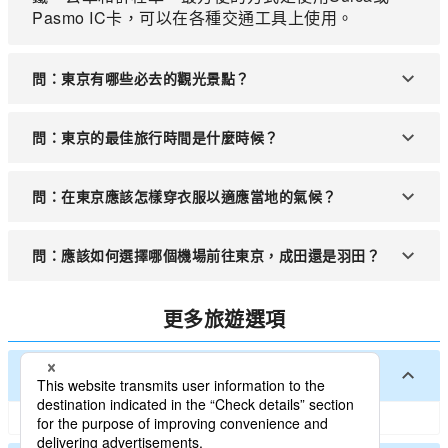
Pasmo IC卡，可以在各種交通工具上使用。
問：東京有哪些必去的觀光景點？
答：東京有許多知名的觀光景點，如淺草寺、東京
問：東京的最佳旅行時間是什麼時候？
塔、台場、上野動物園、新宿御苑等。這些景點各具
特色，適合不同類型的旅客。
答：東京四季分明，每個季節都有獨特的魅力。春天
問：在東京應該怎樣穿衣服以適應當地的氣候？
的櫻花季和秋天的紅葉季是最受歡迎的旅行時間，氣
候宜人且景色迷人。
答：東京的夏天炎熱潮濕，建議穿著輕便透氣的衣
問：應該如何選擇哪個機場前往東京，成田還是羽田？
服；冬天則寒冷，需攜帶保暖的外套。春秋兩季氣候
溫和，可穿著舒適的輕薄外套。
答：成田機場位於東京東北方位於千葉縣，主要承擔
更多旅遊選項
國際航班，離東京市中心較遠；羽田機場則距市中心
較近，也承擔部分國際航班淡國內航班較多。根據您
的行程安排和便利性來選擇合適的機場。
日本主要都市