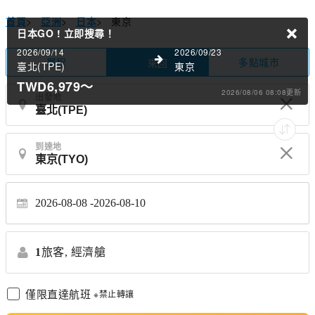
首頁
>
亞洲
>
日本
>
東京
日本GO !
立即搜尋！
2026/09/14
2026/09/23
單程
多點城市
來回
臺北(TPE)
東京
TWD6,979
～
2026/08/06 08:08更新
出發地
到達地
2026-08-08
2026-08-10
1
旅客,
經濟艙
僅限直達航班
※禁止轉讓