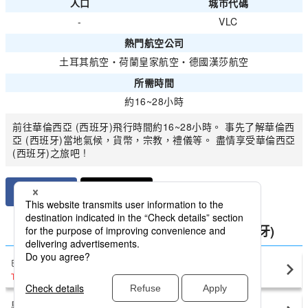
人口
城市代碼
-
VLC
熱門航空公司
土耳其航空
・
荷蘭皇家航空
・
德國漢莎航空
所需時間
約16~28小時
前往華倫西亞 (西班牙)飛行時間約16~28小時。 事先了解華倫西
亞 (西班牙)當地氣候，貨幣，宗教，禮儀等。 盡情享受華倫西亞
(西班牙)之旅吧 !
比較國內西班牙最低價格華倫西亞 (西班牙)
巴塞隆納
華倫西亞 (西班牙)(VLC)
TWD7,162
〜
馬德里
華倫西亞 (西班牙)(VLC)