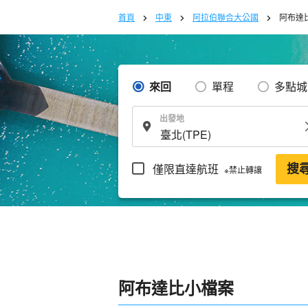
首頁
中東
阿拉伯聯合大公國
阿布達
來回
單程
多點城
出發地
僅限直達航班
搜
※禁止轉讓
阿布達比小檔案