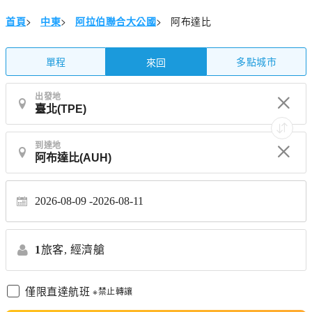
首頁
>
中東
>
阿拉伯聯合大公國
>
阿布達比
單程
多點城市
來回
出發地
到達地
2026-08-09
2026-08-11
1
旅客,
經濟艙
僅限直達航班
※禁止轉讓