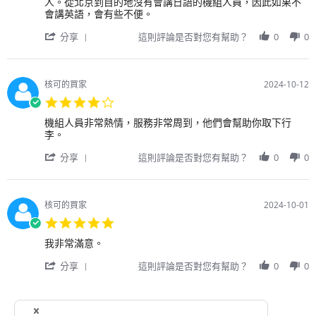
的
by
stating
人。從北京到目的地沒有會講日語的機組人員，因此如果不
果
2024
服
用
這
會講英語，會有些不便。
也
務。
戶
次
無
'
on
飛
分享
這則評論是否對您有幫助？
0
0
法
Share
20
行
在
Review
Oct
很
網
by
2024
順
站
用
利，
核可的買家
2024-10-12
上
戶
沒
4.0
確
on
有
star
認。
20
延
Review
review
機組人員非常熱情，服務非常周到，他們會幫助你取下行
rating
Oct
誤，
by
stating
李。
2024
機
用
機
'
組
戶
組
分享
這則評論是否對您有幫助？
0
0
Share
人
on
人
Review
員
12
員
by
也
Oct
非
用
很
2024
常
核可的買家
2024-10-01
戶
友
熱
5.0
on
善
情，
star
12
和
服
Review
review
我非常滿意。
rating
Oct
樂
務
by
stating
2024
於
'
非
用
我
分享
這則評論是否對您有幫助？
0
0
助
Share
常
戶
非
人。
Review
周
on
常
從
by
到，
1
滿
1
2
3
4
5
6
7
8
9
北
用
他
Oct
意。