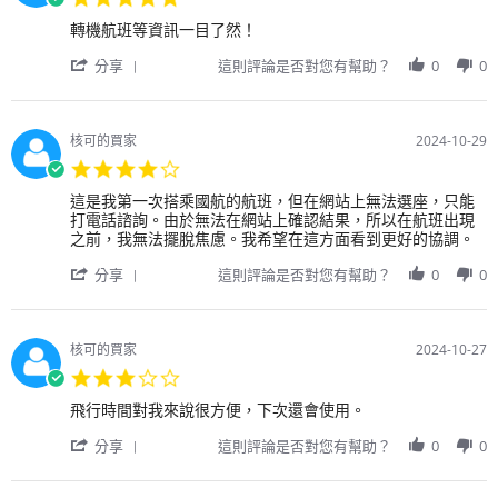
on
star
22
Review
review
轉機航班等資訊一目了然！
rating
Feb
by
stating
2026
'
用
轉
分享
這則評論是否對您有幫助？
0
0
Share
戶
機
Review
on
航
by
29
班
用
Oct
等
核可的買家
2024-10-29
戶
2024
資
4.0
on
訊
star
29
一
Review
review
這是我第一次搭乘國航的航班，但在網站上無法選座，只能
rating
Oct
目
by
stating
打電話諮詢。由於無法在網站上確認結果，所以在航班出現
2024
了
用
這
之前，我無法擺脫焦慮。我希望在這方面看到更好的協調。
然！
戶
是
'
on
我
分享
這則評論是否對您有幫助？
0
0
Share
29
第
Review
Oct
一
by
2024
次
用
搭
核可的買家
2024-10-27
戶
乘
3.0
on
中
star
29
國
Review
review
飛行時間對我來說很方便，下次還會使用。
rating
Oct
國
by
stating
2024
'
際
用
飛
分享
這則評論是否對您有幫助？
0
0
Share
航
戶
行
Review
空
on
時