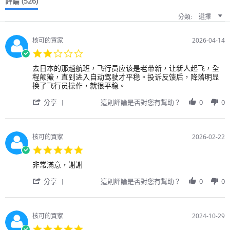
評論
(526)
分類:
選擇
核可的買家
2026-04-14
2.0
star
Review
review
去日本的那趟航班，飞行员应该是老带新，让新人起飞，全
rating
by
stating
程颠簸，直到进入自动驾驶才平稳。投诉反馈后，降落明显
用
飞
换了飞行员操作，就很平稳。
戶
行
'
on
员
分享
這則評論是否對您有幫助？
0
0
Share
14
技
Review
Apr
术
by
2026
差
用
核可的買家
2026-02-22
戶
5.0
on
star
14
Review
review
非常滿意，謝謝
rating
Apr
by
stating
2026
'
用
非
分享
這則評論是否對您有幫助？
0
0
Share
戶
常
Review
on
滿
by
22
意，
用
Feb
謝
核可的買家
2024-10-29
戶
2026
謝
5.0