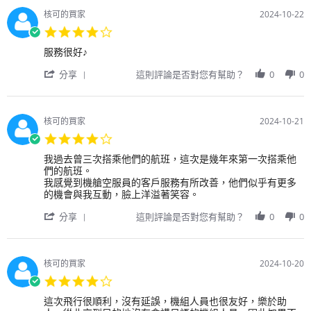
by
公
27
間
用
司
Oct
對
核可的買家
2024-10-22
戶
的
2024
我
4.0
on
航
來
star
27
班，
說
Review
review
服務很好♪
rating
Oct
但
很
by
stating
2024
我
'
方
用
國
分享
這則評論是否對您有幫助？
0
0
無
Share
便，
戶
航
法
Review
下
on
在
by
次
22
網
用
還
Oct
核可的買家
2024-10-21
站
戶
會
2024
4.0
上
on
使
star
選
22
用。
Review
review
我過去曾三次搭乘他們的航班，這次是幾年來第一次搭乘他
rating
擇
Oct
by
stating
們的航班。
座
2024
用
我
我感覺到機艙空服員的客戶服務有所改善，他們似乎有更多
位，
戶
認
的機會與我互動，臉上洋溢著笑容。
只
on
為
能
'
21
我
分享
這則評論是否對您有幫助？
0
0
打
Share
Oct
們
電
Review
2024
正
話
by
在
進
用
改
核可的買家
2024-10-20
行
戶
進
4.0
選
on
我
star
擇。
21
們
Review
review
這次飛行很順利，沒有延誤，機組人員也很友好，樂於助
rating
結
Oct