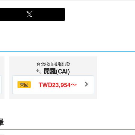
台北松山機場出發
開羅(CAI)
TWD23,954～
來回
羅