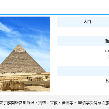
人口
-
熱
中
約
事先了解開羅當地氣候，貨幣，宗教，禮儀等。 盡情享受開羅之旅吧