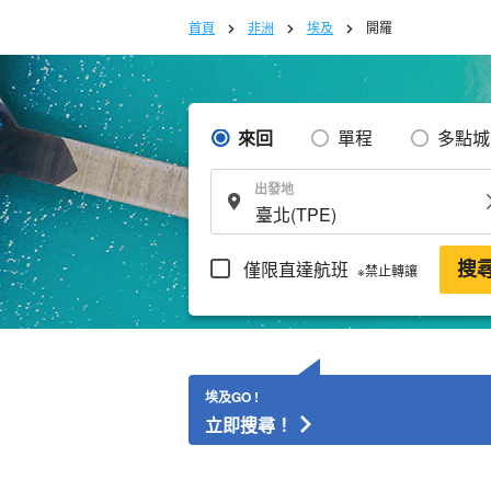
首頁
非洲
埃及
開羅
來回
單程
多點城
出發地
僅限直達航班
搜
※禁止轉讓
埃及GO !
立即搜尋！