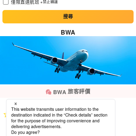
僅限直達航班
※禁止轉讓
搜尋
BWA
旅客評價
BWA
0.0
star
rating