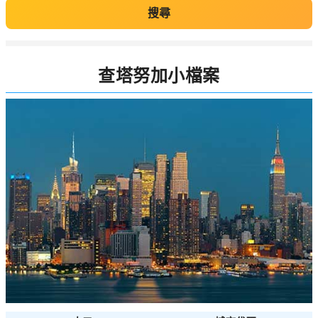
搜尋
查塔努加小檔案