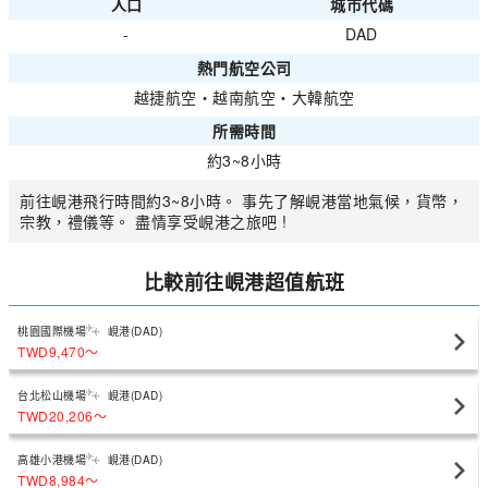
人口
城市代碼
-
DAD
熱門航空公司
越捷航空
・
越南航空
・
大韓航空
所需時間
約3~8小時
前往峴港飛行時間約3~8小時。 事先了解峴港當地氣候，貨幣，
宗教，禮儀等。 盡情享受峴港之旅吧 !
比較前往峴港超值航班
桃園國際機場
峴港(DAD)
TWD9,470
〜
台北松山機場
峴港(DAD)
TWD20,206
〜
高雄小港機場
峴港(DAD)
TWD8,984
〜