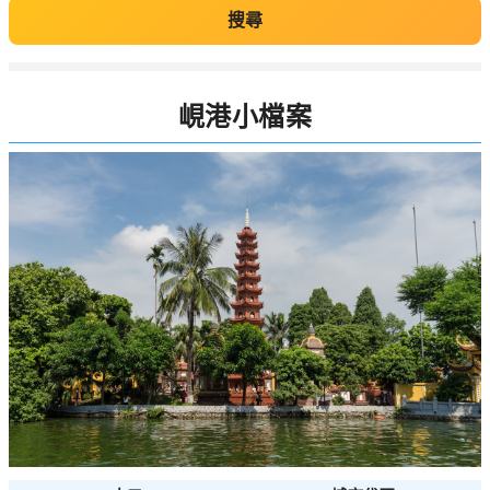
搜尋
峴港小檔案