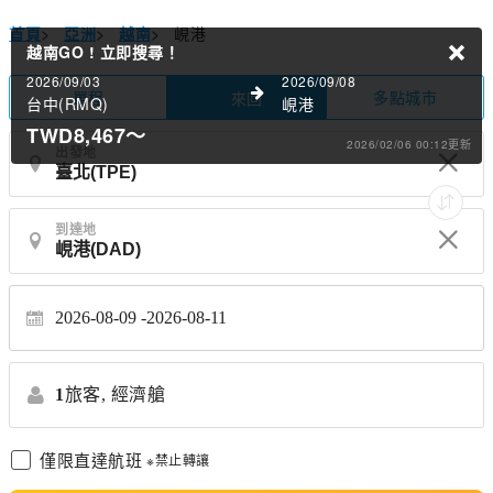
首頁
>
亞洲
>
越南
>
峴港
越南GO !
立即搜尋！
2026/09/03
2026/09/08
單程
多點城市
來回
台中(RMQ)
峴港
TWD8,467
～
2026/02/06 00:12更新
出發地
到達地
2026-08-09
2026-08-11
1
旅客,
經濟艙
僅限直達航班
※禁止轉讓