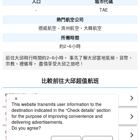
人口
城市代碼
-
TAE
熱門航空公司
德威航空
・
濟州航空
・
大韓航空
所需時間
約2~6小時
前往大邱飛行時間約2~6小時。 事先了解大邱當地氣候，貨幣，
宗教，禮儀等。 盡情享受大邱之旅吧 !
比較前往大邱超值航班
桃園國際機場
大邱(TAE)
TWD5,460
〜
台北松山機場
大邱(TAE)
TWD15,687
〜
高雄小港機場
大邱(TAE)
TWD22,517
〜