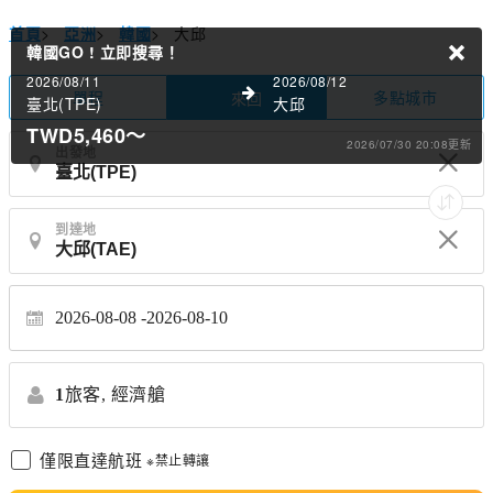
首頁
>
亞洲
>
韓國
>
大邱
韓國GO !
立即搜尋！
2026/08/11
2026/08/12
單程
多點城市
來回
臺北(TPE)
大邱
TWD5,460
～
2026/07/30 20:08更新
出發地
到達地
2026-08-08
2026-08-10
1
旅客,
經濟艙
僅限直達航班
※禁止轉讓