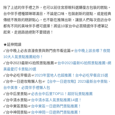
除了上述的伴手禮之外，也可以前往宮原眼科選購復古包裝的糕點。
台中伴手禮種類琳瑯滿目，不論是口味、包裝創新的甜點，或是經典
傳統不敗款的糕餅點心，也不斷在推陳出新，讓旅人們每次造訪台中
都有不同的美味伴手禮可選擇！將這10家台中必買精選伴手禮筆記
起來，走過路過絕對不要錯過！
★延伸閱讀
✓台中晚上必去浪漫夜景與熱門夜市看這篇☞
台中晚上該去哪？夜間
10大人氣景點推薦給你！
✓台中2023最新IG拍照景點推薦☞
台中2023最新IG拍照景點推薦~網
美最愛打卡景點20選
✓台中必吃早餐店☞
2023年當地人也超推薦！台中必吃早餐店15選
✓台中一日遊攻略懶人包☞
【台中一日遊攻略】2023最新台中景點、
台中美食、必買伴手禮懶人包
✓台中后里景點☞
必去台中后里TOP11！超好玩景點推薦
✓台中清水景點☞
台中清水區人氣景點推薦14選！
✓台中東區景點☞
台中東區一日遊熱門景點推薦！
✓台中神岡景點☞
台中神岡一日遊熱門景點推薦！