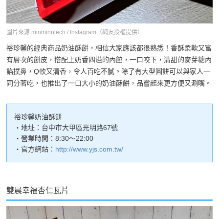
圖片來源:minminniech / Instagram（網友授權提供）
裕珍馨的經典商品奶油酥餅，相信大家應該都很熟悉！香酥柔軟又富
有層次的餅皮，搭配上奶香四溢的內餡，一口咬下，清甜的麥芽糖內
餡撲鼻，Q軟又清香，令人百吃不膩。除了有大型圓餅可以與家人一
同分著吃，也推出了一口大小的奶油酥餅，品嘗起來更方便又涮嘴。
裕珍馨奶油酥餅
・地址：台中市大甲區光明路67號
・營業時間：8:30～22:00
・官方網站：
http://www.yjs.com.tw/
雙晨幸福杏仁瓦片