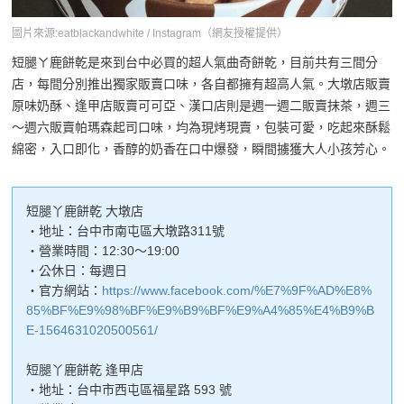
圖片來源:eatblackandwhite / Instagram（網友授權提供）
短腿ㄚ鹿餅乾是來到台中必買的超人氣曲奇餅乾，目前共有三間分
店，每間分別推出獨家販賣口味，各自都擁有超高人氣。大墩店販賣
原味奶酥、逢甲店販賣可可亞、漢口店則是週一週二販賣抹茶，週三
～週六販賣帕瑪森起司口味，均為現烤現賣，包裝可愛，吃起來酥鬆
綿密，入口即化，香醇的奶香在口中爆發，瞬間擄獲大人小孩芳心。
短腿丫鹿餅乾 大墩店
・地址：台中市南屯區大墩路311號
・營業時間：12:30～19:00
・公休日：每週日
・官方網站：
https://www.facebook.com/%E7%9F%AD%E8%
85%BF%E9%98%BF%E9%B9%BF%E9%A4%85%E4%B9%B
E-1564631020500561/
短腿丫鹿餅乾 逢甲店
・地址：台中市西屯區福星路 593 號