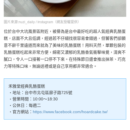
圖片來源:nuzi_daily / Instagram（網友授權提供）
位於台中大坑風景區附近，被譽為是台中最好吃的超人氣經典乳酪蛋
糕，店面不大且低調，經過若不仔細找很容易會錯過，但饕客們卻願
意不辭千里遠道而來就為了美味的乳酪蛋糕！用料天然，單顆包裝的
乳酪蛋糕吃起來非常方便，綿密又濃郁的乳酪香氣衝擊味覺，清爽不
膩口，令人一口接著一口停不下來。在特殊節日還會推出抹茶、巧克
力等特殊口味，無論送禮或是自己享用都非常適合。
禾雅堂經典乳酪蛋糕
・地址：台中市北屯區廍子路725號
・營業時間：10:00～18:30
・公休日：每週二
・官方網站：
https://www.facebook.com/hoardcake.tw/