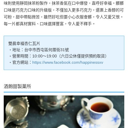
味則使用靜岡抹茶粉製作，抹茶香氣在口中爆發，直呼好幸福。髒髒
口味是巧克力口味的升級版，不僅加入更多巧克力，還裹上香醇的可
可粉，甜中帶點微苦，雖然好吃但要小心衣服會髒，令人又愛又恨。
每一片都真材實料、口味選擇豐富，令人愛不釋手。
雙晨幸福杏仁瓦片
・地址：台中市西屯區何厝街31號
・營業時間：10:00～19:00（六日公休僅提供預約取貨）
・官方網站：
https://www.facebook.com/happinessxv
酒飽甜製菓所