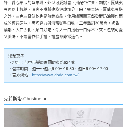
評。愛心形狀的堅果塔，外型可愛討喜，搭配杏仁果、胡桃、夏威夷
豆再刷上楓糖，清爽不甜膩也為健康加分！除了堅果塔、夏威夷豆塔
之外，三色曲奇餅乾也是熱銷商品。使用紐西蘭天然發酵奶油製作而
成的經典原味、黑巧克力與海鹽咖啡口味，三年熱銷30萬盒，奶香
濃郁、入口即化、順口好吃，令人一口接著一口停不下來。包裝可愛
又美味，不論當作伴手禮、禮盒都非常適合。
鴻鼎菓子
・地址：台中市豐原區圓環東路624號
・營業時間：週一～週六9:00～19:50、週日9:00～17:00
・官方網站：
https://www.idodo.com.tw/
克莉斯塔-Christinetart