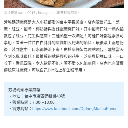
圖片來源:sweet0915 / Instagram（網友授權提供）
芳塢碼頭麻糬是大人小孩都愛的台中平民美食，店內販售花生、芝
麻、紅豆、招牌、椰奶酥與香菇鹹麻糬口味，其中招牌口味一顆內餡
就包了紅豆、花生與芝麻，三種願望一次滿足！每種口味都是素食可
享用，看著一粒粒白白胖胖的麻糬加入飽滿的餡料，最後滾上兩層粉
後，裝到盒中，口水都快流下來！由於麻糬皆為現點現包，建議當天
立刻吃風味最佳！最推薦的就是經典的花生、芝麻與招牌口味，一口
咬下，香氣四溢，令人欲罷不能。若不愛吃包餡麻糬，店內也有販賣
傳統原味麻糬，可以自己DIY沾上花生粉享用。
芳塢碼頭專業麻糬
・地址：台中市東區建新街48號
・營業時間：7:00～18:00
・官方網站：
https://www.facebook.com/DafangMashuFans/