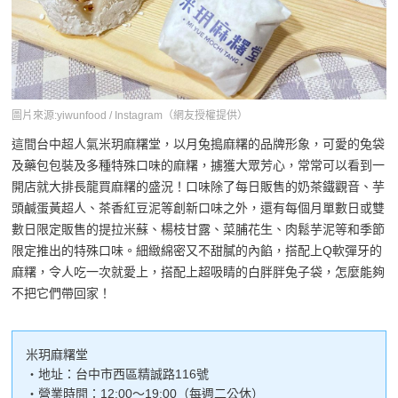
圖片來源:yiwunfood / Instagram（網友授權提供）
這間台中超人氣米玥麻糬堂，以月兔搗麻糬的品牌形象，可愛的兔袋
及藥包包裝及多種特殊口味的麻糬，擄獲大眾芳心，常常可以看到一
開店就大排長龍買麻糬的盛況！口味除了每日販售的奶茶鐵觀音、芋
頭鹹蛋黃超人、茶香紅豆泥等創新口味之外，還有每個月單數日或雙
數日限定販售的提拉米蘇、楊枝甘露、菜脯花生、肉鬆芋泥等和季節
限定推出的特殊口味。細緻綿密又不甜膩的內餡，搭配上Q軟彈牙的
麻糬，令人吃一次就愛上，搭配上超吸睛的白胖胖兔子袋，怎麼能夠
不把它們帶回家！
米玥麻糬堂
・地址：台中市西區精誠路116號
・營業時間：12:00～19:00（每週二公休）