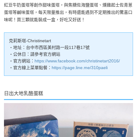
紅豆牛奶蛋塔等創作甜味蛋塔，與焦糖佐海鹽蛋塔、燻雞起士佐青蔥
蛋塔等鹹味蛋塔，每天限量推出，有時還能遇到不定期推出的驚喜口
味呢！買三顆就能裝成一盒，好吃又好送！
克莉斯塔-Christinetart
・地址：台中市西區美村路一段117巷17號
・公休日：請參考官方網站
・官方網站：
https://www.facebook.com/christinetart2016/
・官方線上菜單點餐：
https://page.line.me/310paeli
日出大地乳酪蛋糕