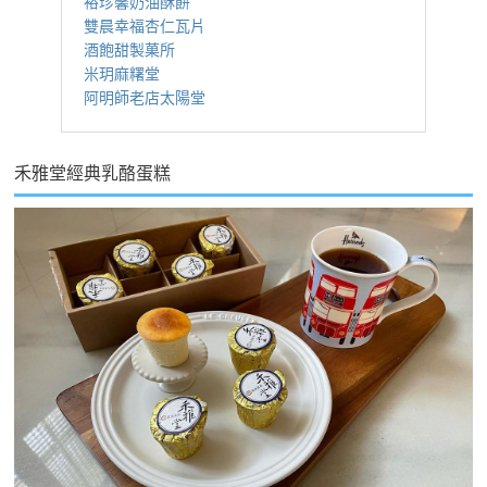
裕珍馨奶油酥餅
雙晨幸福杏仁瓦片
酒飽甜製菓所
米玥麻糬堂
阿明師老店太陽堂
禾雅堂經典乳酪蛋糕