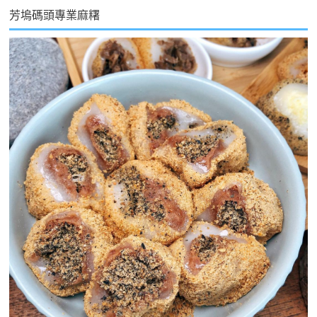
芳塢碼頭專業麻糬