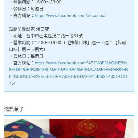
・營業時間：16:00～23:00
・公休日：每週日
・官方網站：
https://www.facebook.com/alucocoa/
短腿丫鹿餅乾 漢口店
・地址：台中市西屯區漢口路一段51號
・營業時間：12:30～19:00（【抹茶口味】週一、週二【起司
口味】週三～週六）
・公休日：每週日
・官方網站：
https://www.facebook.com/%E7%9F%AD%E8%
85%BF%E9%98%BF%E9%B9%BF%E9%A4%85%E4%B9%B
E-%E6%BC%A2%E5%8F%A3%E5%BA%97-4899148314121
75/
鴻鼎菓子