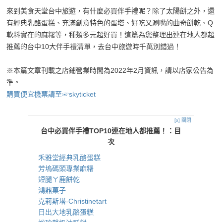
來到美食天堂台中旅遊，有什麼必買伴手禮呢？除了太陽餅之外，還
有經典乳酪蛋糕、充滿創意特色的蛋塔、好吃又涮嘴的曲奇餅乾、Q
軟料實在的麻糬等，種類多元超好買！這篇為您整理出連在地人都超
推薦的台中10大伴手禮清單，去台中旅遊時千萬別錯過！
※本篇文章刊載之店鋪營業時間為2022年2月資訊，請以店家公告為
準。
購買便宜機票請至☞skyticket
[x] 關閉
台中必買伴手禮TOP10連在地人都推薦！：目
次
禾雅堂經典乳酪蛋糕
芳塢碼頭專業麻糬
短腿ㄚ鹿餅乾
鴻鼎菓子
克莉斯塔-Christinetart
日出大地乳酪蛋糕