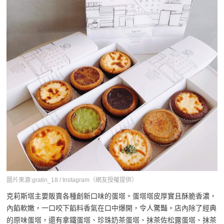
圖片來源:gratin_18 / Instagram（網友授權提供）
克莉斯塔主要販賣各種創新口味的蛋塔。蛋塔塔皮厚實且酥脆香濃，
內餡軟嫩，一口咬下餡料香氣在口中爆開，令人驚豔。店內除了經典
的原味蛋塔，還有拿鐵蛋塔、珍珠奶茶蛋塔、抹茶佐松露蛋塔、抹茶