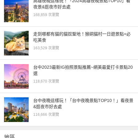
高雄夜晚這樣玩！「2024高雄夜晚景點TOP10」看
夜景&逛夜市好去處
168,859 次瀏覽
走到哪都有貓的貓奴聖地！猴硐貓村一日遊景點+必
吃美食
163,529 次瀏覽
台中2023最新IG拍照景點推薦~網美最愛打卡景點20
選
118,670 次瀏覽
台中夜晚這樣玩！「台中夜晚景點TOP10！」看夜景
&逛夜市好去處
116,666 次瀏覽
地區