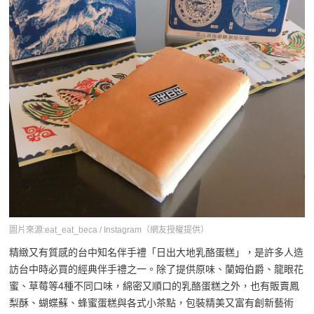
圖片來源:eat_eat_beca / Instagram（網友授權提供）
精緻又有質感的台中知名伴手禮「日出大地乳酪蛋糕」，是許多人造
訪台中時必買的經典伴手禮之一。除了提供原味、蘭姆伯爵、龍眼花
蜜、草莓等4種不同口味，綿密又順口的乳酪蛋糕之外，也有販賣鳳
梨酥、蝴蝶蘇、蜂蜜蛋糕與各式小茶點，包裝精美又富有創新藝術