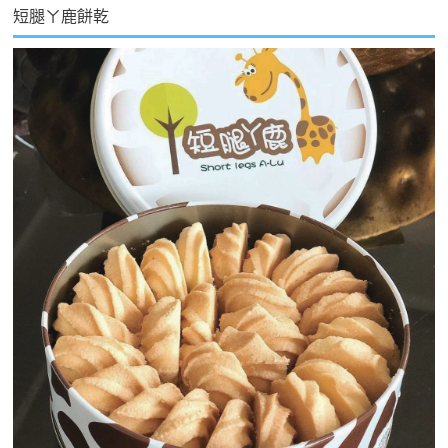
短腿ㄚ鹿餅乾