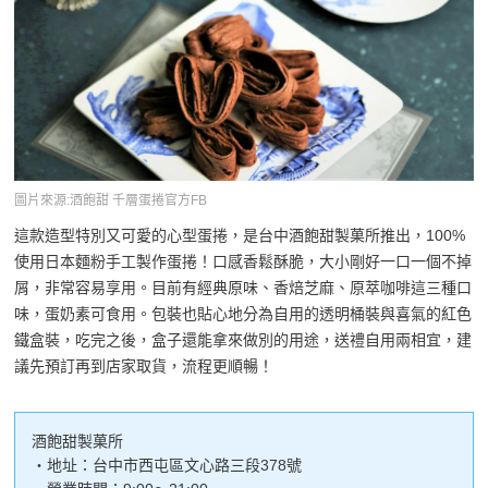
圖片來源:酒飽甜 千層蛋捲官方FB
這款造型特別又可愛的心型蛋捲，是台中酒飽甜製菓所推出，100%
使用日本麵粉手工製作蛋捲！口感香鬆酥脆，大小剛好一口一個不掉
屑，非常容易享用。目前有經典原味、香焙芝麻、原萃咖啡這三種口
味，蛋奶素可食用。包裝也貼心地分為自用的透明桶裝與喜氣的紅色
鐵盒裝，吃完之後，盒子還能拿來做別的用途，送禮自用兩相宜，建
議先預訂再到店家取貨，流程更順暢！
酒飽甜製菓所
・地址：台中市西屯區文心路三段378號