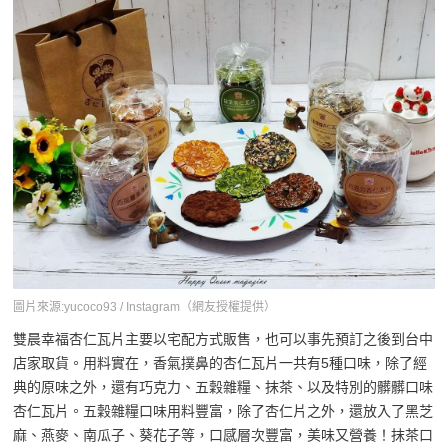
圖片來源:yucoco93 / Instagram（網友授權提供）
雙晨幸福杏仁瓦片主要以宅配方式販售，也可以事先預訂之後到台中
店家取貨。用料實在，香氣撲鼻的杏仁瓦片一共有5種口味，除了經
典的原味之外，還有巧克力、五穀雜糧、抹茶、以及特別的髒髒口味
杏仁瓦片。五穀雜糧口味用料豐富，除了杏仁片之外，還放入了黑芝
麻、燕麥、南瓜子、葵花子等，口感層次豐富，美味又營養！抹茶口