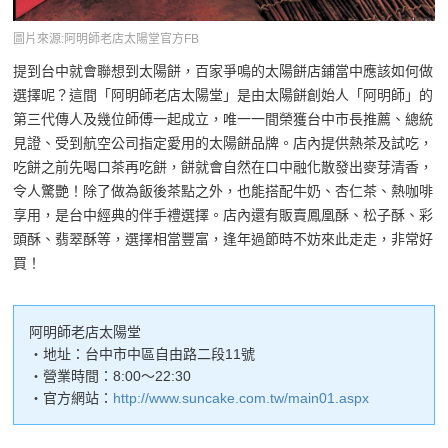
圖片來源:阿明師老店太陽堂官方FB
提到台中就會聯想到太陽餅，百家爭鳴的太陽餅店鋪當中應該如何做
選擇呢？這間「阿明師老店太陽堂」是由太陽餅創始人「阿明師」的
第三代傳人及幾位師傅一起成立，唯一一間榮獲台中市長推薦、總統
見證、受到航空公司指定愛用的太陽餅品牌。店內提供熱茶及試吃，
吃餅之前先喝口茶再吃餅，餅就會自然在口中融化散發出麥芽清香，
令人驚艷！除了做為飯後茶點之外，也能搭配牛奶、杏仁茶、熱咖啡
享用，是台中經典的伴手禮選擇。店內還有販賣鳳凰酥、松子酥、彩
頭酥、翡翠酥等，選擇相當豐富，逢年過節時不妨來此走走，非常好
買！
阿明師老店太陽堂
・地址：台中市中區自由路二段11號
・營業時間：8:00～22:30
・官方網站：
http://www.suncake.com.tw/main01.aspx