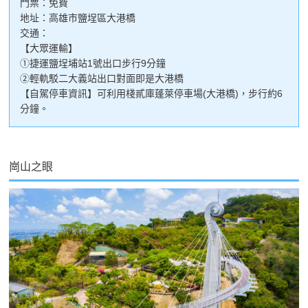
門票：免費
地址：高雄市鹽埕區大港橋
交通：
【大眾運輸】
①捷運鹽埕埔站1號出口步行9分鐘
②輕軌駁二大義站出口對面即是大港橋
【自駕停車資訊】可利用棧貳庫蓬萊停車場(大港橋)，步行約6
分鐘。
崗山之眼