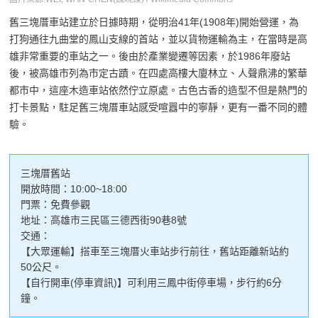
舊三塊厝車站建立於日據時期，從明治41年(1908年)開始營運，為
打狗通往九曲堂的鳳山支線的首站，並以貨物運輸為主，在當時是高
雄非常重要的車站之一。後由於產業變遷等因素，於1986年廢站
後，被高雄市列為市定古蹟。在四處高樓大廈林立、人聲鼎沸的繁華
都市中，這座木造車站依然佇立原處。古色古香的造型不但是熱門的
打卡景點，駐足舊三塊厝車站感受喧囂中的寧靜，更有一番不同的體
驗。
三塊厝舊站
開放時間：10:00~18:00
門票：免費參觀
地址：高雄市三民區三德西街90巷8號
交通：
【大眾運輸】搭車至三塊厝火車站步行前往，舊站距離新站約
50公尺。
【自行開車(停車資訊)】可利用三鳳中街停車場，步行約6分
鐘。