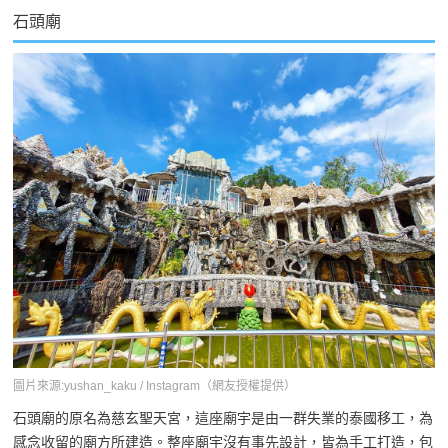
石頭廟
圖片來源:yushan_kaku / Instagram（網友授權提供）
石頭廟的原名為慈玄聖天宮，這座廟宇是由一群失業的泰國移工，為
感念收留的廟方所建造。整座廟宇沒有事先設計，皆為手工打造，包