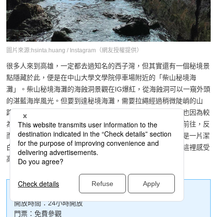
圖片來源:hsinta.huang / Instagram（網友授權提供）
很多人來到高雄，一定都去過知名的西子灣，但其實還有一個秘境景
點隱藏於此，便是在中山大學文學院停車場附近的「柴山秘境海
灘」。柴山秘境海灘的海蝕洞景觀在IG爆紅，從海蝕洞可以一窺外頭
的湛藍海岸風光。但要到達秘境海灘，需要拉繩經過稍微陡峭的山
路，且海灘上奇岩遍布，又不時有海浪拍打上岸難以行走，也因為較
為危險且需要一些體力才能抵達，讓柴山秘境海灘較少遊客前往，反
而保留了較原始的風貌。置身秘境海灘享受海風吹拂，眼前是一片潔
白的沙灘，和湛藍的天空形成海天一色的絕美景致，不妨來這裡感受
高雄不一樣的海岸風光！
柴山秘境海灘
開放時間：24小時開放
門票：免費參觀