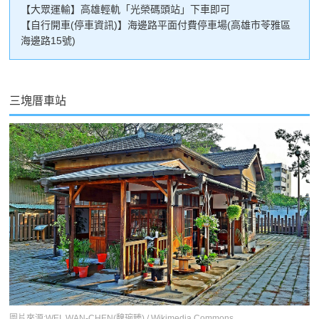
【大眾運輸】高雄輕軌「光榮碼頭站」下車即可
【自行開車(停車資訊)】海邊路平面付費停車場(高雄市苓雅區
海邊路15號)
三塊厝車站
圖片來源:WEI, WAN-CHEN(魏琬臻) / Wikimedia Commons