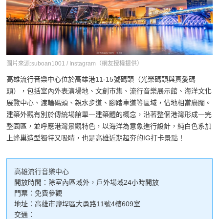
圖片來源:suboan1001 / Instagram（網友授權提供）
高雄流行音樂中心位於高雄港11-15號碼頭（光榮碼頭與真愛碼
頭），包括室內外表演場地、文創市集、流行音樂展示館、海洋文化
展覽中心、渡輪碼頭、親水步道、腳踏車道等區域，佔地相當廣闊。
建築外觀有別於傳統場館單一建築體的概念，沿著整個港灣形成一完
整園區，並呼應港灣景觀特色，以海洋為意象進行設計，純白色系加
上蜂巢造型獨特又吸睛，也是高雄近期超夯的IG打卡景點！
高雄流行音樂中心
開放時間：除室內區域外，戶外場域24小時開放
門票：免費參觀
地址：高雄市鹽埕區大勇路11號4樓609室
交通：