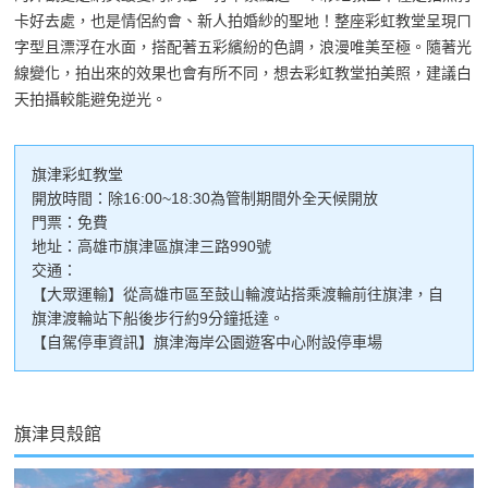
卡好去處，也是情侶約會、新人拍婚紗的聖地！整座彩虹教堂呈現ㄇ
字型且漂浮在水面，搭配著五彩繽紛的色調，浪漫唯美至極。隨著光
線變化，拍出來的效果也會有所不同，想去彩虹教堂拍美照，建議白
天拍攝較能避免逆光。
旗津彩虹教堂
開放時間：除16:00~18:30為管制期間外全天候開放
門票：免費
地址：高雄市旗津區旗津三路990號
交通：
【大眾運輸】從高雄市區至鼓山輪渡站搭乘渡輪前往旗津，自
旗津渡輪站下船後步行約9分鐘抵達。
【自駕停車資訊】旗津海岸公園遊客中心附設停車場
旗津貝殼館