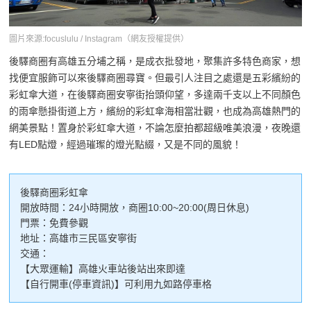
圖片來源:focuslulu / Instagram（網友授權提供）
後驛商圈有高雄五分埔之稱，是成衣批發地，聚集許多特色商家，想
找便宜服飾可以來後驛商圈尋寶。但最引人注目之處還是五彩繽紛的
彩虹傘大道，在後驛商圈安寧街抬頭仰望，多達兩千支以上不同顏色
的雨傘懸掛街道上方，繽紛的彩虹傘海相當壯觀，也成為高雄熱門的
網美景點！置身於彩虹傘大道，不論怎麼拍都超級唯美浪漫，夜晚還
有LED點燈，經過璀璨的燈光點綴，又是不同的風貌！
後驛商圈彩虹傘
開放時間：24小時開放，商圈10:00~20:00(周日休息)
門票：免費參觀
地址：高雄市三民區安寧街
交通：
【大眾運輸】高雄火車站後站出來即達
【自行開車(停車資訊)】可利用九如路停車格