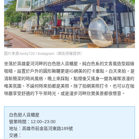
圖片來源:hedy720 / Instagram（網友授權提供）
坐落於高雄愛河河畔的白色戀人貨櫃屋，純白色系的文青風造型超級
吸睛，設置於戶外的圓形鞦韆更是IG網美的打卡重點。白天來拍，是
清新簡潔的時尚風格，晚上來踩點，點燈後又搖身一變為璀璨浪漫的
唯美氛圍，不論何時來拍都是美照。除了拍網美照打卡，也可以在咖
啡廳享受舒適的下午茶時光，或是漫步河畔欣賞美景都很愜意。
白色戀人貨櫃屋
營業時間：12:00~23:00
地址：高雄市前金區河東路189號
交通：