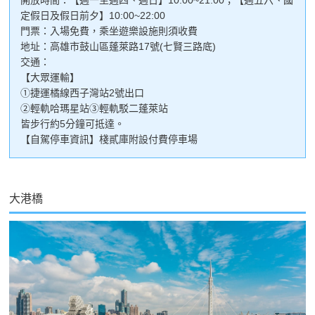
定假日及假日前夕】10:00~22:00
門票：入場免費，乘坐遊樂設施則須收費
地址：高雄市鼓山區蓬萊路17號(七賢三路底)
交通：
【大眾運輸】
①捷運橘線西子灣站2號出口
②輕軌哈瑪星站③輕軌駁二蓬萊站
皆步行約5分鐘可抵達。
【自駕停車資訊】棧貳庫附設付費停車場
大港橋