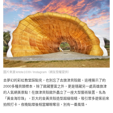
圖片來源:khbte1039 / Instagram（網友授權提供）
去夢幻的彩虹教堂踩點完，也別忘了去旗津貝殼館，這裡展示了約
2000多種貝類標本，除了館藏豐富之外，更是隱藏另一處高雄旗津
的人氣網美景點！在旗津貝殼館外矗立了一座大型藝術裝置，名為
「黃金海珍珠」，巨大的金黃貝殼造型超級吸睛，吸引眾多遊客前來
拍照打卡。夜晚點燈後相當耀眼奪目，別有一番風情。