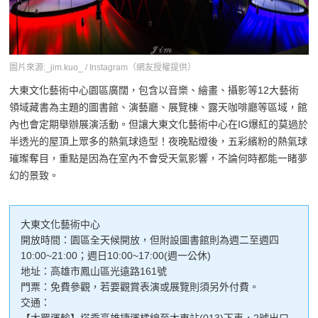
圖片來源:_jim.kuo_ / Instagram（網友授權提供）
大東文化藝術中心園區廣闊，包含以音樂、繪畫、攝影等12大藝術
領域藏書為主題的圖書館、演藝廳、展覽棟、露天咖啡廳等區域，館
內也會定期舉辦展演活動。但讓大東文化藝術中心在IG爆紅的莫過於
半透光的屋頂上眾多的熱氣球造型！夜晚點燈後，五彩繽粉的熱氣球
璀璨奪目，重點是因為在室內不會受天氣影響，不論何時都能一睹夢
幻的景致。
大東文化藝術中心
開放時間：園區全天候開放，但附設圖書館則為週二至週四
10:00~21:00；週日10:00~17:00(週一公休)
地址：高雄市鳳山區光遠路161號
門票：免費參觀，若要觀賞表演或展覽則須另外付費。
交通：
【大眾運輸】搭乘高雄捷運橘線至大東站(013)下車，2號出口