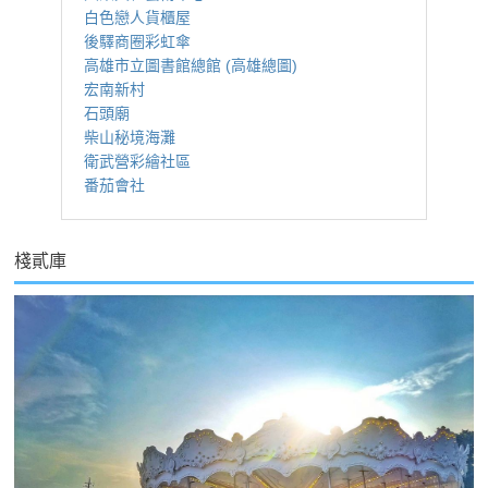
白色戀人貨櫃屋
後驛商圈彩虹傘
高雄市立圖書館總館 (高雄總圖)
宏南新村
石頭廟
柴山秘境海灘
衛武營彩繪社區
番茄會社
棧貳庫