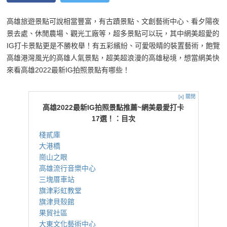
高雄旅遊景點可說相當豐富，有古蹟景點、文創藝術中心、看夕陽夜
景去處、休閒農場、觀光工廠等，超多景點可以玩，其中網美超愛的
IG打卡景點更是不勝枚舉！有五彩繽紛、可愛吸睛的裝置藝術，飽覽
高雄港灣風光的高雄人氣景點，超美超浪漫的高雄秘境，想當網美快
來看高雄2022最新IG拍照景點有哪些！
[x] 關閉
高雄2022最新IG拍照景點推薦~網美最愛打卡
17選！：目次
棧貳庫
大港橋
崗山之眼
高雄流行音樂中心
三塊厝車站
旗津彩虹教堂
旗津貝殼館
果貿社區
大東文化藝術中心