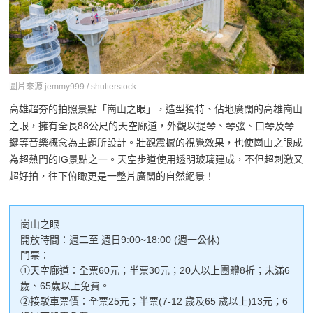
圖片來源:jemmy999 / shutterstock
高雄超夯的拍照景點「崗山之眼」，造型獨特、佔地廣闊的高雄崗山
之眼，擁有全長88公尺的天空廊道，外觀以提琴、琴弦、口琴及琴
鍵等音樂概念為主題所設計。壯觀震撼的視覺效果，也使崗山之眼成
為超熱門的IG景點之一。天空步道使用透明玻璃建成，不但超刺激又
超好拍，往下俯瞰更是一整片廣闊的自然絕景！
崗山之眼
開放時間：週二至 週日9:00~18:00 (週一公休)
門票：
①天空廊道：全票60元；半票30元；20人以上團體8折；未滿6
歲、65歲以上免費。
②接駁車票價：全票25元；半票(7-12 歲及65 歲以上)13元；6