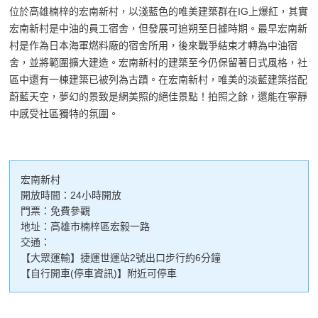
位於高雄楠梓的宏南新村，以淺藍色的唯美建築群在IG上爆紅，其實
宏南新村是中油的員工宿舍，但發展可追朔至日據時期。最早宏南新
村是作為日本海軍燃料廠的宿舍所用，後來戰爭結束才轉為中油宿
舍，並將範圍擴大建造。宏南新村的建築至今仍保留著日式風格，社
區中還有一棟建築已被列為古蹟。在宏南新村，唯美的淡藍建築搭配
蔚藍天空，夢幻的景致是網美照的絕佳景點！拍照之餘，還能在寧靜
中感受社區獨特的氛圍。
宏南新村
開放時間：24小時開放
門票：免費參觀
地址：高雄市楠梓區宏毅一路
交通：
【大眾運輸】捷運世運站2號出口步行約6分鐘
【自行開車(停車資訊)】附近可停車