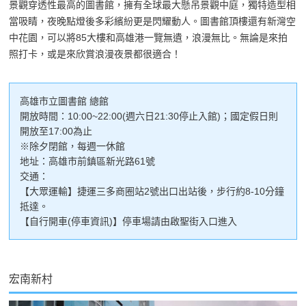
景觀穿透性最高的圖書館，擁有全球最大懸吊景觀中庭，獨特造型相
當吸睛，夜晚點燈後多彩繽紛更是閃耀動人。圖書館頂樓還有新灣空
中花園，可以將85大樓和高雄港一覽無遺，浪漫無比。無論是來拍
照打卡，或是來欣賞浪漫夜景都很適合！
高雄市立圖書館 總館
開放時間：10:00~22:00(週六日21:30停止入館)；國定假日則
開放至17:00為止
※除夕閉館，每週一休館
地址：高雄市前鎮區新光路61號
交通：
【大眾運輸】捷運三多商圈站2號出口出站後，步行約8-10分鐘
抵達。
【自行開車(停車資訊)】停車場請由啟聖街入口進入
宏南新村