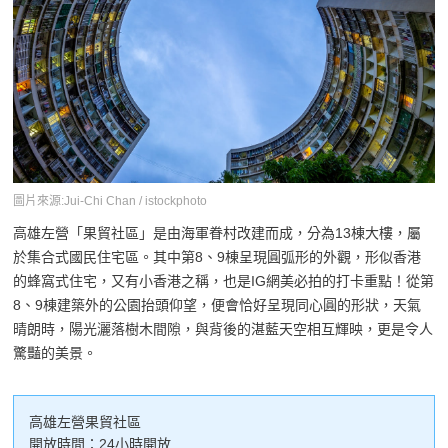
圖片來源:Jui-Chi Chan / istockphoto
高雄左營「果貿社區」是由海軍眷村改建而成，分為13棟大樓，屬
於集合式國民住宅區。其中第8、9棟呈現圓弧形的外觀，形似香港
的蜂窩式住宅，又有小香港之稱，也是IG網美必拍的打卡重點！從第
8、9棟建築外的公園抬頭仰望，便會恰好呈現同心圓的形狀，天氣
晴朗時，陽光灑落樹木間隙，與背後的湛藍天空相互輝映，更是令人
驚豔的美景。
高雄左營果貿社區
開放時間：24小時開放