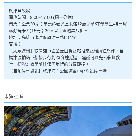
旗津貝殼館
開放時間：9:00~17:00 (週一公休)
門票：全票30元；半票(6歲以上未滿12歲兒童/在學學生/持高屏
澎好玩卡者)15元；20人以上團體票八折。
地址：高雄市旗津區旗津三路887號
交通：
【大眾運輸】從高雄市區至鼓山輪渡站搭乘渡輪前往旗津，自
旗津渡輪站下船後步行約23分鐘抵達。建議可以先去彩虹教
堂，從彩虹教堂前往僅需步行約分鐘即達。
【自駕停車資訊】旗津海岸公園遊客中心附設停車場
果貿社區