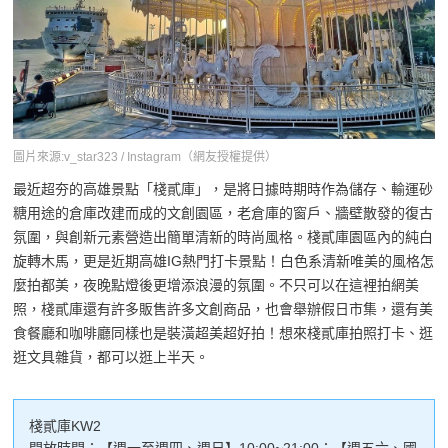
圖片來源:v_star323 / Instagram（網友授權提供）
最近超夯的高雄景點「棧貳庫」，是將日據時期時作為儲存、輸運砂
糖用途的倉庫改建而成的文創園區，老倉庫的窗戶、牆壁散發的復古
氛圍，與創新元素營造出簡單清新的時尚風格。棧貳庫園區內的純白
旋轉木馬，更是近期高雄IG熱門打卡景點！白色系清新唯美的風格怎
麼拍都美，夜晚點燈後更增添浪漫的氛圍。不只可以在這裡拍網美
照，棧貳庫還有許多販售許多文創商品，也會舉辦假日市集，還有美
食餐廳和咖啡廳同樣也是裝潢超美超好拍！想來棧貳庫拍照打卡、逛
逛文具雜貨，都可以逛上半天。
棧貳庫KW2
開放時間：【週一至週四、週日】10:00~21:00；【週五六、國