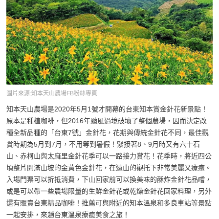
圖片來源:知本天山農場FB粉絲專頁
知本天山農場是2020年5月1號才開幕的台東知本賞金針花新景點！
原本是種植咖啡，但2016年颱風過境破壞了整個農場，因而決定改
種全新品種的「台東7號」金針花，花期與傳統金針花不同，最佳觀
賞時期為5月到7月，不用等到暑假！緊接著8、9月時又有六十石
山、赤柯山與太麻里金針花季可以一路接力賞花！花季時，將近四公
頃整片開滿山坡的金黃色金針花，在遠山的襯托下非常美麗又療癒。
入場門票可以折抵消費，下山回家前可以換美味的酥炸金針花品嚐，
或是可以帶一些農場限量的生鮮金針花或乾燥金針花回家料理，另外
還有販賣台東精品咖啡！推薦可與附近的知本溫泉和多良車站等景點
一起安排，來趟台東溫泉療癒美食之旅！