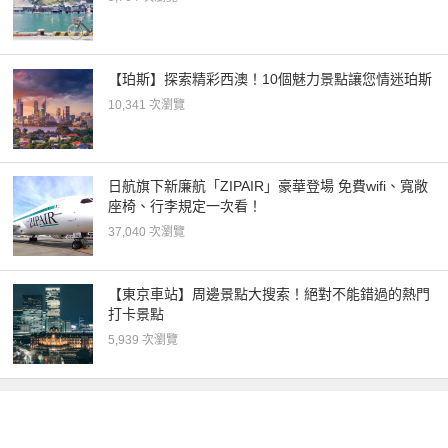
【珀斯】探索精彩西澳！10個魅力景點讓您情迷珀斯
10,341 次瀏覽
日航旗下新廉航「ZIPAIR」豪華登場 免費wifi、寬敞
座椅、行李規定一次看！
37,040 次瀏覽
【東京車站】周邊景點大搜索！絕對不能錯過的熱門
打卡景點
5,939 次瀏覽