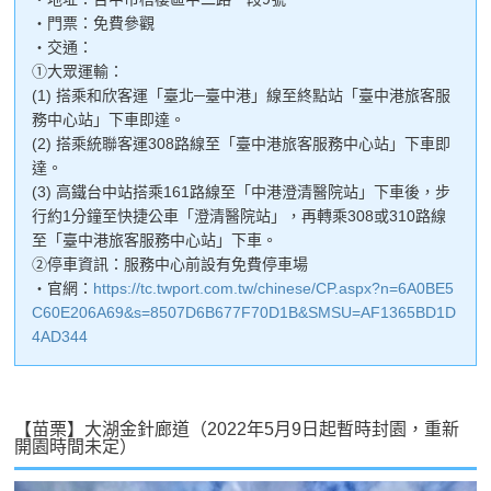
・門票：免費參觀
・交通：
①大眾運輸：
(1) 搭乘和欣客運「臺北─臺中港」線至終點站「臺中港旅客服
務中心站」下車即達。
(2) 搭乘統聯客運308路線至「臺中港旅客服務中心站」下車即
達。
(3) 高鐵台中站搭乘161路線至「中港澄清醫院站」下車後，步
行約1分鐘至快捷公車「澄清醫院站」，再轉乘308或310路線
至「臺中港旅客服務中心站」下車。
②停車資訊：服務中心前設有免費停車場
・官網：
https://tc.twport.com.tw/chinese/CP.aspx?n=6A0BE5
C60E206A69&s=8507D6B677F70D1B&SMSU=AF1365BD1D
4AD344
【苗栗】大湖金針廊道（2022年5月9日起暫時封園，重新
開園時間未定）