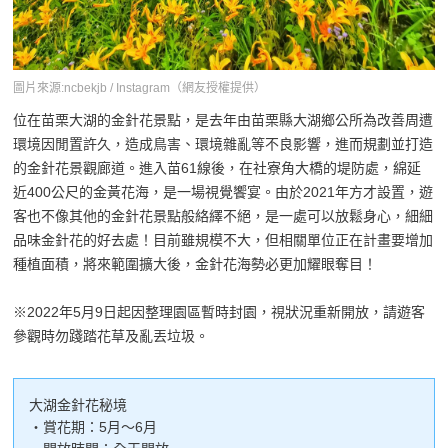
圖片來源:ncbekjb / Instagram（網友授權提供）
位在苗栗大湖的金針花景點，是去年由苗栗縣大湖鄉公所為改善周遭
環境因閒置許久，造成鳥害、環境雜亂等不良影響，進而規劃並打造
的金針花景觀廊道。進入苗61線後，在社寮角大橋的堤防處，綿延
近400公尺的金黃花海，是一場視覺饗宴。由於2021年方才設置，遊
客也不像其他的金針花景點般絡繹不絕，是一處可以放鬆身心，細細
品味金針花的好去處！目前雖規模不大，但相關單位正在計畫要增加
種植面積，將來範圍擴大後，金針花海勢必更加耀眼奪目！
※2022年5月9日起因整理園區暫時封園，視狀況重新開放，請遊客
參觀時勿踐踏花草及亂丟垃圾。
大湖金針花秘境
・賞花期：5月～6月