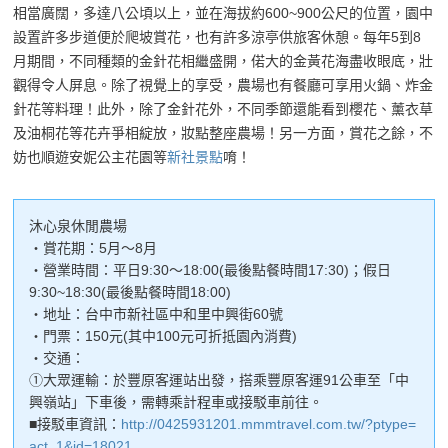
相當廣闊，多達八公頃以上，並在海拔約600~900公尺的位置，園中
設置許多步道便於爬坡賞花，也有許多涼亭供旅客休憩。每年5到8
月期間，不同種類的金針花相繼盛開，偌大的金黃花海盡收眼底，壯
觀得令人屏息。除了視覺上的享受，農場也有餐廳可享用火鍋、炸金
針花等料理！此外，除了金針花外，不同季節還能看到櫻花、薰衣草
及油桐花等花卉爭相綻放，妝點整座農場！另一方面，賞花之餘，不
妨也順遊安妮公主花園等
新社景點
唷！
沐心泉休閒農場
・賞花期：5月～8月
・營業時間：平日9:30～18:00(最後點餐時間17:30)；假日
9:30~18:30(最後點餐時間18:00)
・地址：台中市新社區中和里中興街60號
・門票：150元(其中100元可折抵園內消費)
・交通：
①大眾運輸：於豐原客運站出發，搭乘豐原客運91公車至「中
興嶺站」下車後，需轉乘計程車或接駁車前往。
■接駁車資訊：
http://0425931201.mmmtravel.com.tw/?ptype=
act_1&id=18021