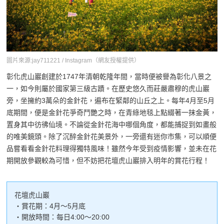
圖片來源:jay711221 / Instagram（網友授權提供）
彰化虎山巖創建於1747年清朝乾隆年間，當時便被譽為彰化八景之
一，如今則屬於國家第三級古蹟。在歷史悠久而莊嚴肅穆的虎山巖
旁，坐擁約3萬朵的金針花，遍布在緊鄰的山丘之上。每年4月至5月
底期間，便是金針花爭奇鬥艷之時，在青綠地毯上點綴著一抹金黃，
置身其中彷彿仙境。不論從金針花海中哪個角度，都能捕捉到如畫般
的唯美鏡頭。除了沉醉金針花美景外，一旁還有迷你市集，可以順便
品嘗看看金針花料理得獨特風味！雖然今年受到疫情影響，並未在花
期開放參觀較為可惜，但不妨把花壇虎山巖排入明年的賞花行程！
花壇虎山巖
・賞花期：4月～5月底
・開放時間：每日4:00～20:00