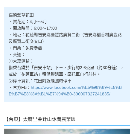
嘉德萱草花田
・賞花期：4月～5月
・開放時間：6:00～17:00
・地址：花蓮縣吉安鄉廣豐路廣賢二街（吉安鄉稻香村廣豐路
及廣賢二街交叉口）
・門票：免費參觀
・交通：
①大眾運輸：
搭乘台鐵於「吉安車站」下車，步行約2.6公里（約30分鐘），
或於「花蓮車站」租借腳踏車、摩托車自行前往。
②停車資訊：花田附近能臨時停車
・官方FB：
https://www.facebook.com/%E5%98%89%E5%B
E%B7%E8%8A%B1%E7%94%B0-396007327241835/
【台東】太麻里金針山休閒農業區