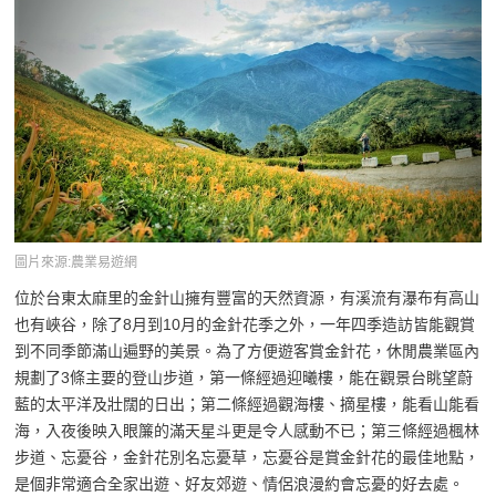
圖片來源:農業易遊網
位於台東太麻里的金針山擁有豐富的天然資源，有溪流有瀑布有高山
也有峽谷，除了8月到10月的金針花季之外，一年四季造訪皆能觀賞
到不同季節滿山遍野的美景。為了方便遊客賞金針花，休閒農業區內
規劃了3條主要的登山步道，第一條經過迎曦樓，能在觀景台眺望蔚
藍的太平洋及壯闊的日出；第二條經過觀海樓、摘星樓，能看山能看
海，入夜後映入眼簾的滿天星斗更是令人感動不已；第三條經過楓林
步道、忘憂谷，金針花別名忘憂草，忘憂谷是賞金針花的最佳地點，
是個非常適合全家出遊、好友郊遊、情侶浪漫約會忘憂的好去處。