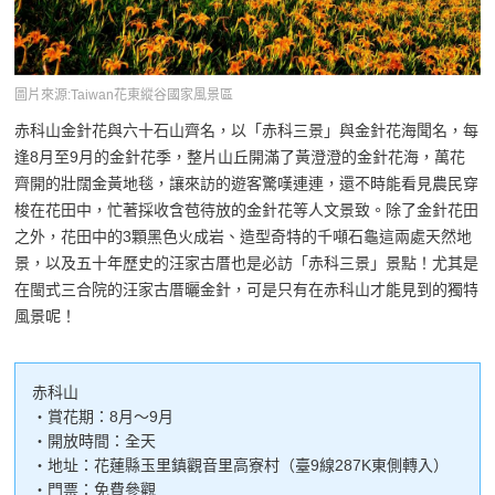
圖片來源:Taiwan花東縱谷國家風景區
赤科山金針花與六十石山齊名，以「赤科三景」與金針花海聞名，每
逢8月至9月的金針花季，整片山丘開滿了黃澄澄的金針花海，萬花
齊開的壯闊金黃地毯，讓來訪的遊客驚嘆連連，還不時能看見農民穿
梭在花田中，忙著採收含苞待放的金針花等人文景致。除了金針花田
之外，花田中的3顆黑色火成岩、造型奇特的千噸石龜這兩處天然地
景，以及五十年歷史的汪家古厝也是必訪「赤科三景」景點！尤其是
在閩式三合院的汪家古厝曬金針，可是只有在赤科山才能見到的獨特
風景呢！
赤科山
・賞花期：8月～9月
・開放時間：全天
・地址：花蓮縣玉里鎮觀音里高寮村（臺9線287K東側轉入）
・門票：免費參觀