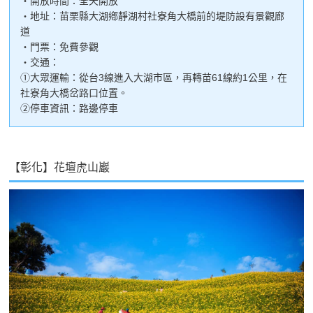
・開放時間：全天開放
・地址：苗栗縣大湖鄕靜湖村社寮角大橋前的堤防設有景觀廊
道
・門票：免費參觀
・交通：
①大眾運輸：從台3線進入大湖市區，再轉苗61線約1公里，在
社寮角大橋岔路口位置。
②停車資訊：路邊停車
【彰化】花壇虎山巖