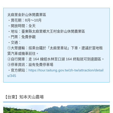
太麻里金針山休閒農業區
・賞花期：8月～10月
・開放時間：全天
・地址：臺東縣太麻里鄉大王村金針山休閒農業區
・門票：免費參觀
・交通：
①大眾運輸：搭乘台鐵於「太麻里車站」下車，建議於當地租
賃汽車或機車前往。
②自行開車：走 164 線經水林至口湖 164 終點就可到達園區。
③停車資訊：設有免費停車場
・官方網站：
https://tour.taitung.gov.tw/zh-tw/attraction/detail
s/345
【台東】知本天山農場