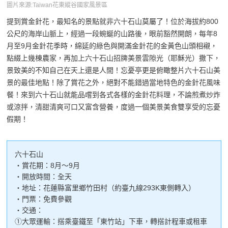
圖片來源:Taiwan花東縱谷國家風景區
提到賞金針花，最知名的景點就非六十石山莫屬了！位於海拔約800
公尺的海岸山脈上，經過一段蜿蜒的山路後，眼前豁然開朗，每年8
月至9月金針花季時，綿延的綠色與開滿金針花的金黃色山頭相襯，
點綴上幾棟農家，再加上六十石山招牌美景雲隙光（耶穌光）撒下，
景致美的不知自己在天上還是人間！忘憂亭更是俯瞰整片六十石山美
景的最佳地點！除了賞花之外，絕對不能錯過當地特色的金針花風味
餐！來到六十石山就能品嚐到各式各樣的金針花料理，不論煎煮炒炸
或涼拌，清甜清爽可口又富含營養，度過一個美景美食雙享受的忘憂
假期！
六十石山
・賞花期：8月～9月
・開放時間：全天
・地址：花蓮縣富里鄉竹田村（約臺九線293K東側轉入）
・門票：免費參觀
・交通：
①大眾運輸：搭乘臺鐵至「東竹站」下車，轉搭計程車或租車