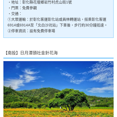
・地址：彰化縣花壇鄉岩竹村虎山街1號
・門票：免費參觀
・交通：
①大眾運輸：於彰化客運彰化站或員林轉運站，搭乘彰化客運
6914或6914A至「北白沙坑站」下車後，步行約30分鐘抵達。
②停車資訊：設有免費停車場
【南投】日月潭頭社金針花海