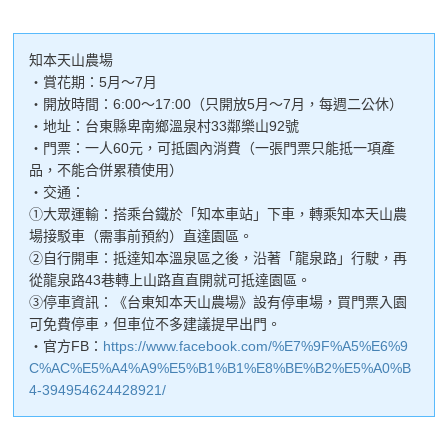
知本天山農場
・賞花期：5月～7月
・開放時間：6:00～17:00（只開放5月～7月，每週二公休）
・地址：台東縣卑南鄉溫泉村33鄰樂山92號
・門票：一人60元，可抵園內消費（一張門票只能抵一項產
品，不能合併累積使用）
・交通：
①大眾運輸：搭乘台鐵於「知本車站」下車，轉乘知本天山農
場接駁車（需事前預約）直達園區。
②自行開車：抵達知本溫泉區之後，沿著「龍泉路」行駛，再
從龍泉路43巷轉上山路直直開就可抵達園區。
③停車資訊：《台東知本天山農場》設有停車場，買門票入園
可免費停車，但車位不多建議提早出門。
・官方FB：
https://www.facebook.com/%E7%9F%A5%E6%9
C%AC%E5%A4%A9%E5%B1%B1%E8%BE%B2%E5%A0%B
4-394954624428921/