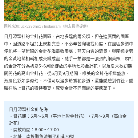
圖片來源:lucky296no1 / Instagram（網友授權提供）
日月潭頭社的金針花園區，占地多達約兩公頃，但在這廣闊的園區
中，因道路平坦加上規劃完善，不必辛苦爬坡找角度，在園區步道中
便能將一望無際的金針花海盡收眼底；藍天白雲的背景，與圍繞身旁
的金黃地毯相輔相成交織成畫，隨手一拍都是一張張的網美照。頭社
的金針花分為初夏5~6月間綻放的平地七彩金針花，以及夏末秋初期
間開花的高山金針花，從5月到9月期間，唯美的金針花相繼盛放，
漸層色彩如夢似幻。不僅可以漫步於賞花步道，還能體驗划竹筏，體
驗在船上賞花的獨特饗宴，感受金針不同面貌的姿態萬千。
日月潭頭社金針花海
・賞花期：5月～6月（平地七彩金針花），7月～9月（高山金
針花）
・開放時間：8:00～17:00
・地址：南投縣魚池鄉平和巷70號