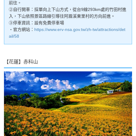
前往。
②自行開車：採單向上下山方式，從台9線293km處的竹田村進
入，下山依照景區路線引導往阿眉溪東里村的方向前進。
③停車資訊：設有免費停車場
・官方網站：
https://www.erv-nsa.gov.tw/zh-tw/attractions/det
ail/58
【花蓮】赤科山