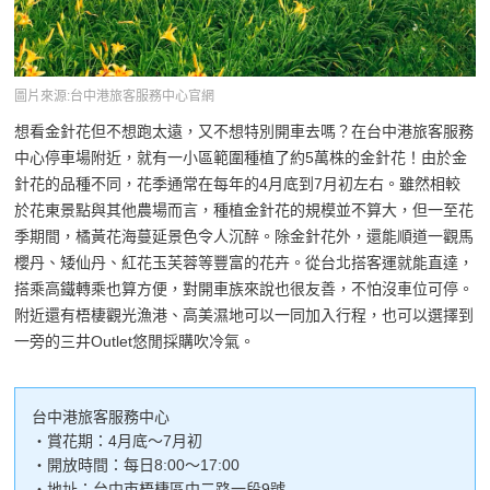
圖片來源:台中港旅客服務中心官網
想看金針花但不想跑太遠，又不想特別開車去嗎？在台中港旅客服務
中心停車場附近，就有一小區範圍種植了約5萬株的金針花！由於金
針花的品種不同，花季通常在每年的4月底到7月初左右。雖然相較
於花東景點與其他農場而言，種植金針花的規模並不算大，但一至花
季期間，橘黃花海蔓延景色令人沉醉。除金針花外，還能順道一觀馬
櫻丹、矮仙丹、紅花玉芙蓉等豐富的花卉。從台北搭客運就能直達，
搭乘高鐵轉乘也算方便，對開車族來說也很友善，不怕沒車位可停。
附近還有梧棲觀光漁港、高美濕地可以一同加入行程，也可以選擇到
一旁的三井Outlet悠閒採購吹冷氣。
台中港旅客服務中心
・賞花期：4月底～7月初
・開放時間：每日8:00～17:00
・地址：台中市梧棲區中二路一段9號