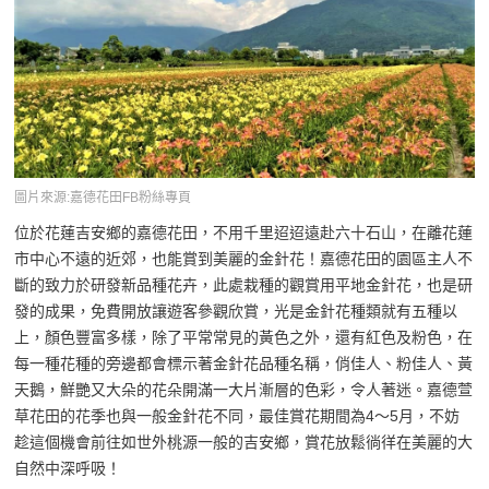
圖片來源:嘉德花田FB粉絲專頁
位於花蓮吉安鄉的嘉德花田，不用千里迢迢遠赴六十石山，在離花蓮
市中心不遠的近郊，也能賞到美麗的金針花！嘉德花田的園區主人不
斷的致力於研發新品種花卉，此處栽種的觀賞用平地金針花，也是研
發的成果，免費開放讓遊客參觀欣賞，光是金針花種類就有五種以
上，顏色豐富多樣，除了平常常見的黃色之外，還有紅色及粉色，在
每一種花種的旁邊都會標示著金針花品種名稱，俏佳人、粉佳人、黃
天鵝，鮮艷又大朵的花朵開滿一大片漸層的色彩，令人著迷。嘉德萱
草花田的花季也與一般金針花不同，最佳賞花期間為4～5月，不妨
趁這個機會前往如世外桃源一般的吉安鄉，賞花放鬆徜徉在美麗的大
自然中深呼吸！