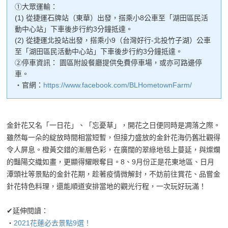
①大眾運輸：
(1) 從捷運石牌站（東華）出發，搭乘小8公車至「湖田區民活
動中心站」下車後步行約3分鐘抵達。
(2) 從捷運北投站出發，搭乘小9（台灣好行-北投竹子湖）公車
至「湖田區民活動中心站」下車後步行約3分鐘抵達。
②停車資訊： 園區附設餐廳提供免費停車場，或亦可路邊停
車。
・官網：
https://www.facebook.com/BLHometownFarm/
金針花又名「一日花」、「忘憂草」，開花之日便同時是凋落之際。
雖然每一朵的綻放時間相當短暫，但接力盛放的金針花海仍舊壯觀得
令人屏息。橙黃交錯的漸層色彩，在廣闊的翠綠地毯上蔓延，與燦爛
的豔陽交織如畫，更顯得耀眼奪目。8、9月份正是花東地區、日月
潭頭社等景點的金針花期，趁著疫情微解封，不妨前往賞花、品嘗金
針花特色料理，還能順道安排當地的觀光行程，一次玩好玩滿！
✔延伸閱讀：
・
2021花蓮必去景點9選！