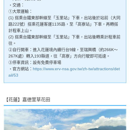
・交通：
①大眾運輸：
(1) 搭乘台鐵東部幹線至「玉里站」下車，出站後於站前（大同
路222號）搭乘花蓮客運1135路，至「高寮站」下車，再轉搭
計程車上山。
(2) 搭乘台鐵東部幹線至「玉里站」下車，出站後轉乘計程車前
往。
②自行開車：進入花蓮境內續行台9線，至瑞興橋（約266K～
267K處）轉入193縣道，往「高寮」方向行駛即可抵達。
③停車資訊：設有免費停車場
・官方網站：
https://www.erv-nsa.gov.tw/zh-tw/attractions/det
ail/53
【花蓮】嘉德萱草花田