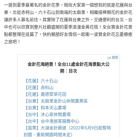
一提到夏季最著名的金針花季，相信大家第一個想到的就是花蓮與台
東，北從赤柯山、六十石山到南端的太麻里，相繼接棒開花的金針花
讓許多人慕名前往。其實除了花蓮與台東之外，交通便利的台北、台
中也可以欣賞到整片壯觀盛開的夏季浪漫金黃花毯！全台賞金針花景
點都整理在這篇了，快約親朋好友情侶一起衝一波賞金針花忘憂療癒
之旅吧！
[x] 關閉
金針花海絕景！全台11處金針花海景點大公
開：目次
【花蓮】六十石山
【花蓮】赤科山
【花蓮】嘉德萱草花田
【台東】太麻里金針山休閒農業區
【台東】知本天山農場
【台中】沐心泉休閒農場
【台中】台中港旅客服務中心
【苗栗】大湖金針廊道（2022年5月9日起暫時
封園，重新開園時間未定）