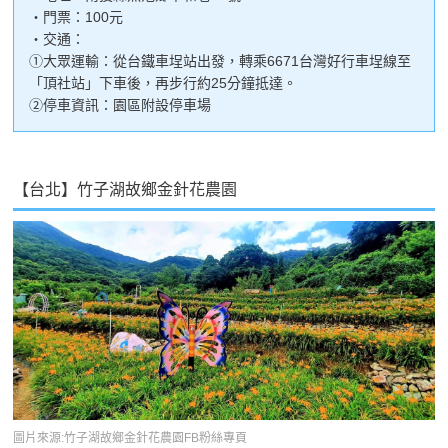
・門票：100元
・交通：
①大眾運輸：從台鐵車埕站出發，轉乘6671台灣好行車埕線至
「頂社站」下車後，再步行約25分鐘抵達。
②停車資訊：園區附設停車場
【台北】竹子湖故鄉金針花農園
圖片來源:竹子湖故鄉金針花農園FB粉絲專頁