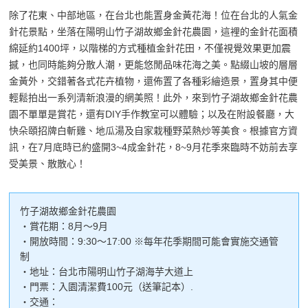
除了花東、中部地區，在台北也能置身金黃花海！位在台北的人氣金
針花景點，坐落在陽明山竹子湖故鄉金針花農園，這裡的金針花面積
綿延約1400坪，以階梯的方式種植金針花田，不僅視覺效果更加震
撼，也同時能夠分散人潮，更能悠閒品味花海之美。點綴山坡的層層
金黃外，交錯著各式花卉植物，還佈置了各種彩繪造景，置身其中便
輕鬆拍出一系列清新浪漫的網美照！此外，來到竹子湖故鄉金針花農
園不單單是賞花，還有DIY手作教室可以體驗；以及在附設餐廳，大
快朵頤招牌白斬雞、地瓜湯及自家栽種野菜熱炒等美食。根據官方資
訊，在7月底時已約盛開3~4成金針花，8~9月花季來臨時不妨前去享
受美景、散散心！
竹子湖故鄉金針花農園
・賞花期：8月～9月
・開放時間：9:30～17:00 ※每年花季期間可能會實施交通管
制
・地址：台北市陽明山竹子湖海芋大道上
・門票：入園清潔費100元（送筆記本）.
・交通：