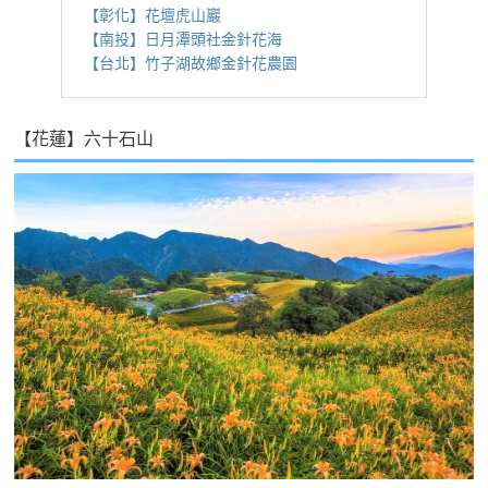
【彰化】花壇虎山巖
【南投】日月潭頭社金針花海
【台北】竹子湖故鄉金針花農園
【花蓮】六十石山