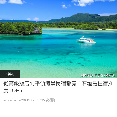
沖繩
圖片來源 あずさ / PIXTA
從高級飯店到平價海景民宿都有！石垣島住宿推
薦TOP5
Posted on 2020.11.27 | 3,735 次瀏覽