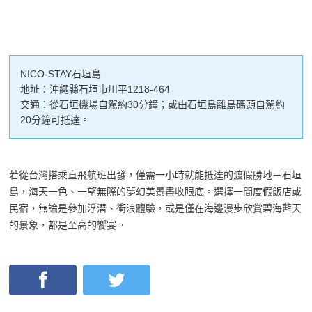
NICO-STAY石垣島
地址：沖繩縣石垣市川平1218-464
交通：從石垣機場自駕約30分鐘；或由石垣島離島碼頭自駕約
20分鐘可抵達。
若從台灣搭乘直飛航班出發，僅需一小時就能抵達的渡假勝地－石垣
島，海天一色、一望無際的夢幻美景盡收眼底。選擇一間度假飯店或
民宿，無論是參加浮潛、衝浪體驗，或是僅在海邊漫步欣賞碧海藍天
的景象，都是至高的饗宴。