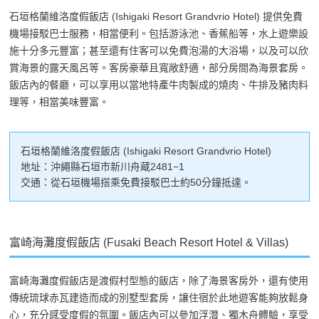
石垣格蘭維洛度假飯店 (Ishigaki Resort Grandvrio Hotel) 提供免費
機場接駁巴士服務，相當便利。包括游泳池、香蕉船等，水上遊樂設
施十分多元豐富；甚至還有住客可以免費泡湯的大浴場，以及可以欣
賞海景的露天風呂等。客房豪華且寬敞舒適，部分房間為海景套房。
飯店內的餐廳，可以享用以當地特產牛肉製成的燒肉、牛排及豬肉料
理等，相當美味豐富。
石垣格蘭維洛度假飯店 (Ishigaki Resort Grandvrio Hotel)
地址：沖繩縣石垣市新川舟蔵2481−1
交通：從石垣機場搭乘免費接駁巴士約50分鐘抵達。
富崎海灘度假飯店 (Fusaki Beach Resort Hotel & Villas)
富崎海灘度假飯店是渡假村型態的飯店，除了海景客房外，還有使用
傳統琉球赤瓦建造而成的別墅型套房，讓住宿於此地遊客能夠放鬆身
心，充分感受度假的氛圍。飯店內可以參加浮潛、獨木舟體驗，享受