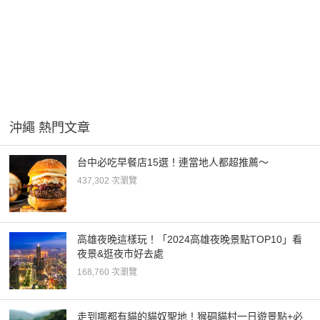
沖繩 熱門文章
台中必吃早餐店15選！連當地人都超推薦～
437,302 次瀏覽
高雄夜晚這樣玩！「2024高雄夜晚景點TOP10」看
夜景&逛夜市好去處
168,760 次瀏覽
走到哪都有貓的貓奴聖地！猴硐貓村一日遊景點+必