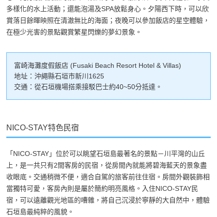
多樣化的水上活動；還能泡湯及SPA放鬆身心。夕陽西下時，可以欣
賞落日餘暉映照在清澈無比的海面；夜晚可以參加飯店的星空體驗，
在極少光害的景點觀賞繁星閃爍的夢幻景象。
富崎海灘度假飯店 (Fusaki Beach Resort Hotel & Villas)
地址：沖繩縣石垣市新川1625
交通：從石垣機場搭乘接駁巴士約40~50分抵達。
NICO-STAY特色民宿
「NICO-STAY」位於可以眺望石垣島最著名的景點－川平灣的山丘
上，是一共只有2間客房的民宿，從房間內就能將碧海藍天的景象盡
收眼底。交通稍微不便，適合自駕的旅客前往住宿。房間外觀裝飾相
當獨特可愛，客房內則是屬於簡約明亮風格。入住NICO-STAY民
宿，可以遠離觀光地區的嘈雜，將自己沉浸於寧靜的大自然中，體驗
石垣島最純粹的風貌。