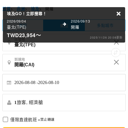
首頁
>
非洲
>
埃及
>
開羅
埃及GO !
立即搜尋！
2026/09/04
2026/09/13
單程
多點城市
來回
臺北(TPE)
開羅
TWD23,954
～
2025/11/26 20:08更新
出發地
到達地
2026-08-08
2026-08-10
1
旅客,
經濟艙
僅限直達航班
※禁止轉讓