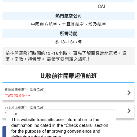
-
CAI
熱門航空公司
中國東方航空
・
土耳其航空
・
埃及航空
所需時間
約13~16小時
前往開羅飛行時間約13~16小時。 事先了解開羅當地氣候，貨
幣，宗教，禮儀等。 盡情享受開羅之旅吧 !
比較前往開羅超值航班
桃園國際機場
開羅(CAI)
TWD23,954
〜
台北松山機場
開羅(CAI)
TWD23,954
〜