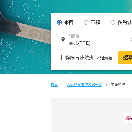
來回
單程
多點城
出發地
僅限直達航班
搜
※禁止轉讓
首頁
人氣世界航空公司一覽
中華航空