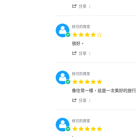
達。
Oct
幸
by
stating
2024
運，
'
用
我
分享
座
Share
戶
對
位
Review
on
機
空
by
25
上
餘
用
Oct
餐
核可的買家
率
戶
2024
點
4.0
剛
on
的
star
好
25
預
Review
review
很好。
rating
只
Oct
先
by
stating
有
2024
'
選
用
很
分享
70%
Share
擇
戶
好。
左
Review
表
on
右，
by
示
25
而
用
讚
Oct
核可的買家
且
戶
賞。
2024
5.0
是
on
座
star
響
25
椅
Review
review
像往常一樣，這是一次美好的旅行
rating
尾
Oct
既
by
stating
蛇。
2024
舒
'
用
謝
分享
適
Share
戶
謝
又
Review
on
幫
先
by
17
助
進。
用
Oct
核可的買家
戶
2024
5.0
on
star
17