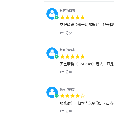
核可的買家
5.0
star
Review
review
空服員跟飛機一切都很好，但去程
rating
by
stating
'
用
東
分享
Share
戶
京
Review
on
體
by
18
驗
用
Mar
核可的買家
戶
2026
5.0
on
star
18
Review
review
天空票務（Skyticket）過去
rating
Mar
by
stating
2026
'
用
天
分享
Share
戶
空
Review
on
票
by
11
務
用
Nov
（Skyticket）
核可的買家
戶
2024
過
4.0
on
去
star
11
一
Review
review
服務很好，但令人失望的是，出港
rating
Nov
直
by
stating
2024
'
是
用
服
分享