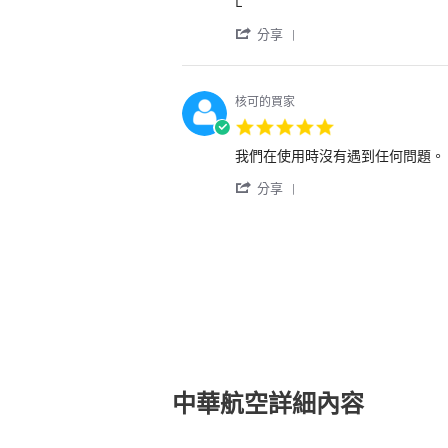
Review
review
L
rating
Oct
by
stating
2024
'
用
L
分享
Share
戶
Review
on
by
10
用
Oct
核可的買家
戶
2024
5.0
on
star
10
Review
review
我們在使用時沒有遇到任何問題。
rating
Oct
by
stating
2024
'
用
我
分享
Share
戶
們
Review
on
在
by
9
使
用
Sep
用
戶
2024
時
on
沒
9
有
Sep
遇
2024
到
任
何
問
中華航空詳細內容
題。