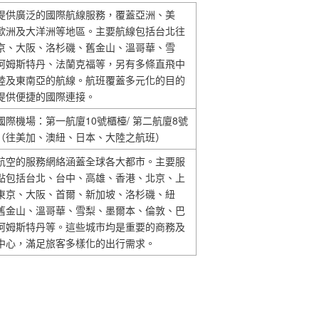
提供廣泛的國際航線服務，覆蓋亞洲、美
歐洲及大洋洲等地區。主要航線包括台北往
京、大阪、洛杉磯、舊金山、溫哥華、雪
阿姆斯特丹、法蘭克福等，另有多條直飛中
陸及東南亞的航線。航班覆蓋多元化的目的
提供便捷的國際連接。
國際機場：第一航廈10號櫃檯/ 第二航廈8號
（往美加、澳紐、日本、大陸之航班）
航空的服務網絡涵蓋全球各大都市。主要服
點包括台北、台中、高雄、香港、北京、上
東京、大阪、首爾、新加坡、洛杉磯、紐
舊金山、溫哥華、雪梨、墨爾本、倫敦、巴
阿姆斯特丹等。這些城市均是重要的商務及
中心，滿足旅客多樣化的出行需求。