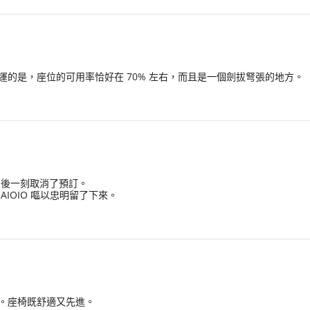
的是，座位的可用率恰好在 70% 左右，而且是一個劍拔弩張的地方。
在最後一刻取消了預訂。
IOIO 嘔以忠明留了下來。
。座椅既舒適又先進。