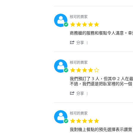
Share
我
戶
務
Review
的
on
很
by
好
11
好，
用
夥
Nov
但
核可的買家
戶
伴，
2024
令
5.0
on
所
人
star
11
以
失
Review
review
商務艙的服務和餐點令人滿意。幸運
rating
Nov
這
望
by
stating
2024
次
'
的
用
商
分享
我
Share
是，
戶
務
再
Review
出
on
艙
次
by
港
1
的
使
用
和
Nov
服
核可的買家
用
戶
進
2024
務
4.0
他
on
港
和
star
們
1
航
餐
Review
review
我們預訂了 3 人，但其中 2 人
rating
的
Nov
班
點
by
stating
不過，我們還是把臥室裡的另一個 A
電
2024
都
都
用
這
子
沒
'
令
戶
是
分享
機
有
Share
人
on
一
票。
準
Review
滿
30
個
時
by
意。
Oct
善
起
用
我
2024
意
核可的買家
飛
戶
們
的
5.0
或
on
也
回
star
到
30
很
應。
Review
review
我對機上餐點的預先選擇表示讚賞
rating