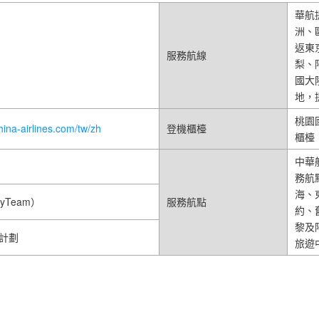
華航
洲、
返東
服務航線
梨、
國大
地，
桃園
hina-airlines.com/tw/zh
登機櫃檯
櫃檯
中華
務航
海、
yTeam）
服務航點
約、
黎及
計劃
旅遊