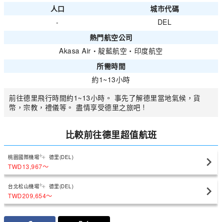
人口
城市代碼
-
DEL
熱門航空公司
Akasa Air
・
靛藍航空
・
印度航空
所需時間
約1~13小時
前往德里飛行時間約1~13小時。 事先了解德里當地氣候，貨
幣，宗教，禮儀等。 盡情享受德里之旅吧 !
比較前往德里超值航班
桃園國際機場
德里(DEL)
TWD13,967
〜
台北松山機場
德里(DEL)
TWD209,654
〜