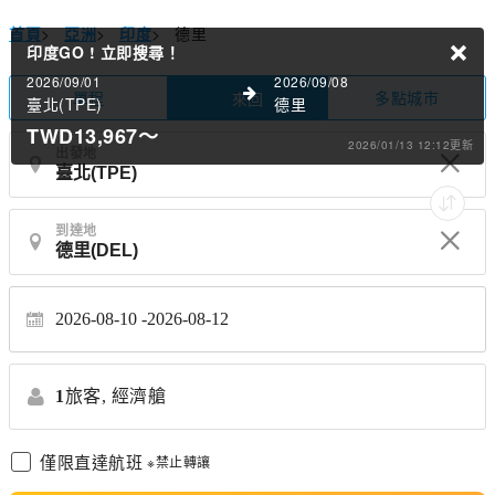
首頁
>
亞洲
>
印度
>
德里
印度GO !
立即搜尋！
2026/09/01
2026/09/08
單程
多點城市
來回
臺北(TPE)
德里
TWD13,967
～
2026/01/13 12:12更新
出發地
到達地
2026-08-10
2026-08-12
1
旅客,
經濟艙
僅限直達航班
※禁止轉讓