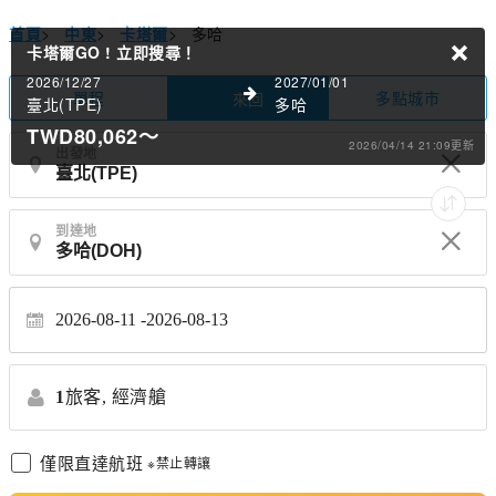
首頁
>
中東
>
卡塔爾
>
多哈
卡塔爾GO !
立即搜尋！
2026/12/27
2027/01/01
單程
多點城市
來回
臺北(TPE)
多哈
TWD80,062
～
2026/04/14 21:09更新
出發地
到達地
2026-08-11
2026-08-13
1
旅客,
經濟艙
僅限直達航班
※禁止轉讓