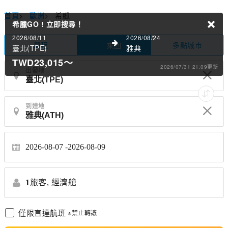
首頁
>
歐洲
>
希臘
希臘GO !
立即搜尋！
2026/08/11
2026/08/24
單程
多點城市
來回
臺北(TPE)
雅典
TWD23,015
～
2026/07/31 21:09更新
出發地
到達地
2026-08-07
2026-08-09
1
旅客,
經濟艙
僅限直達航班
※禁止轉讓