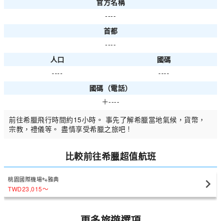
官方名稱
----
首都
----
人口
國碼
----
----
國碼（電話）
＋----
前往希臘飛行時間約15小時。 事先了解希臘當地氣候，貨幣，
宗教，禮儀等。 盡情享受希臘之旅吧 !
比較前往希臘超值航班
桃園國際機場
雅典
TWD23,015
〜
更多旅遊選項