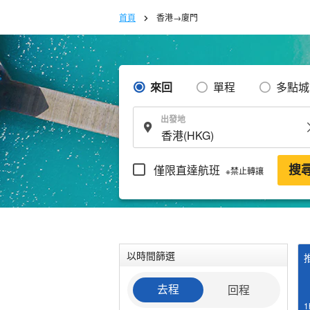
首頁
香港→廈門
來回
單程
多點城
出發地
僅限直達航班
搜
※禁止轉讓
以時間篩選
回程
去程
1