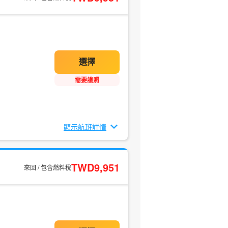
需要護照
顯示航班詳情
TWD9,951
來回 / 包含燃料稅