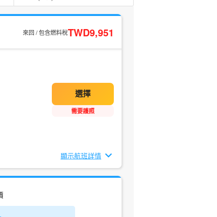
TWD9,951
來回 / 包含燃料稅
需要護照
顯示航班詳情
價