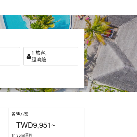
1
旅客,
經濟艙
省時方案
TWD9,951~
1h 35m(單程)