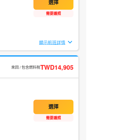
需要護照
顯示航班詳情
TWD14,905
來回 / 包含燃料稅
需要護照