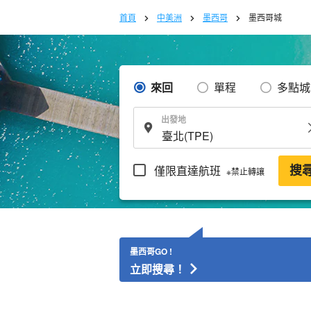
首頁
中美洲
墨西哥
墨西哥城
來回
單程
多點城
出發地
僅限直達航班
搜
※禁止轉讓
墨西哥GO !
立即搜尋！