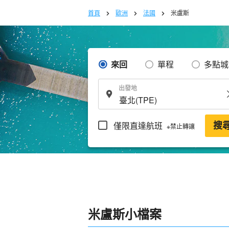
首頁
歐洲
法國
米盧斯
來回
單程
多點城
出發地
僅限直達航班
搜
※禁止轉讓
米盧斯小檔案