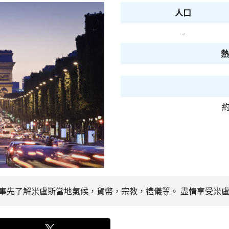
人口
-
熱
約
。 事先了解米盧斯當地氣候，貨幣，宗教，禮儀等。 盡情享受米盧