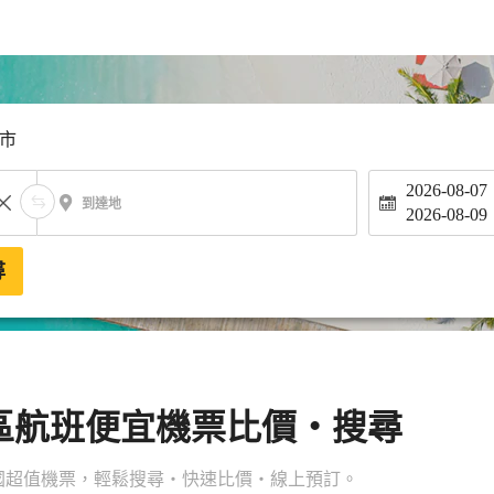
市
2026-08-07
到達地
2026-08-09
尋
區航班便宜機票比價・搜尋
國超值機票，輕鬆搜尋・快速比價・線上預訂。