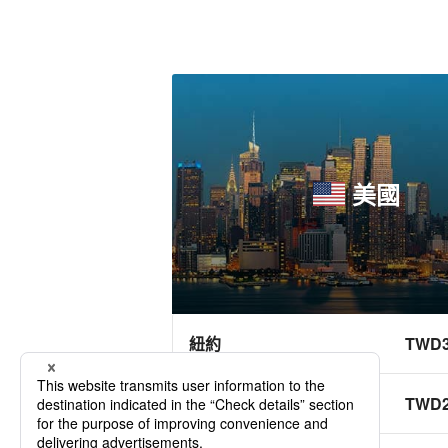
美國
紐約
TWD3
洛杉磯
TWD2