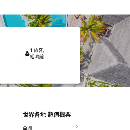
1
旅客,
經濟艙
世界各地 超值機票
亞洲