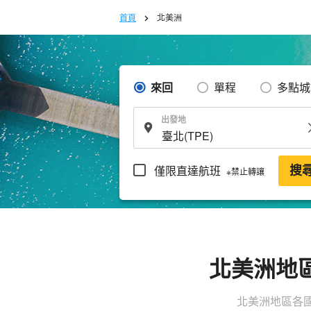
首頁
北美洲
來回
單程
多點城
出發地
僅限直達航班
搜
※禁止轉讓
北美洲地
北美洲地區各