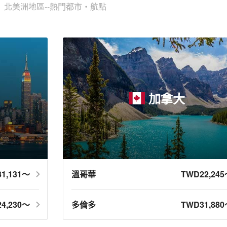
北美洲地區--熱門都市・航點
加拿大
1,131～
溫哥華
TWD22,24
4,230～
多倫多
TWD31,88