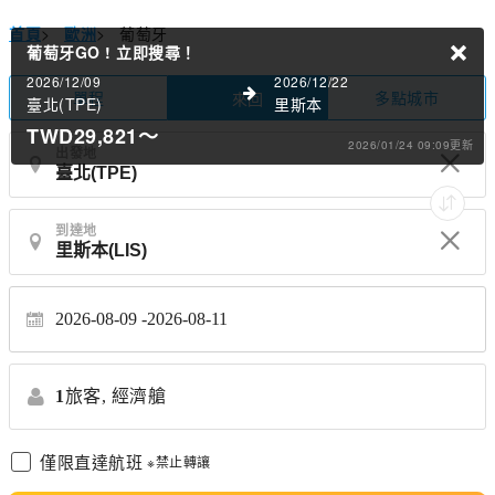
首頁
>
歐洲
>
葡萄牙
葡萄牙GO !
立即搜尋！
2026/12/09
2026/12/22
單程
多點城市
來回
臺北(TPE)
里斯本
TWD29,821
～
2026/01/24 09:09更新
出發地
到達地
2026-08-09
2026-08-11
1
旅客,
經濟艙
僅限直達航班
※禁止轉讓