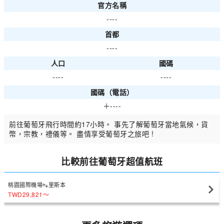
官方名稱
----
首都
----
人口
國碼
----
----
國碼（電話）
＋----
前往葡萄牙飛行時間約17小時。 事先了解葡萄牙當地氣候，貨
幣，宗教，禮儀等。 盡情享受葡萄牙之旅吧 !
比較前往葡萄牙超值航班
桃園國際機場
里斯本
TWD29,821
〜