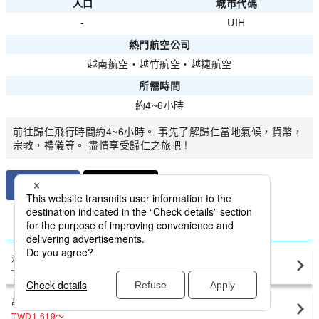
人口
城市代碼
-
UIH
熱門航空公司
越南航空
・
越竹航空
・
越捷航空
所需時間
約4~6小時
前往歸仁飛行時間約4~6小時。 事先了解歸仁當地氣候，貨幣，
宗教，禮儀等。 盡情享受歸仁之旅吧 !
比較國內越南最低價格歸仁
河內
歸仁(UIH)
TWD2,665
〜
胡志明
歸仁(UIH)
TWD1,619
〜