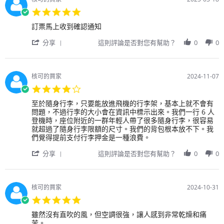
戶
2025
幌
5.0
on
star
18
Review
review
訂票馬上收到確認通知
rating
Apr
by
stating
2025
'
用
訂
分享
這則評論是否對您有幫助？
0
0
Share
戶
票
Review
on
迅
by
18
速
用
Mar
確
核可的買家
2024-11-07
戶
2025
實,
4.0
on
介
star
18
面
Review
review
至於隨身行李，只要能放進飛機的行李架，基本上就不會有
rating
Mar
清
by
stating
問題，不過行李的大小會在資訊中標示出來。我們一行 6 人
2025
楚
用
?
登機時，座位附近的一群年輕人帶了很多隨身行李，很容易
簡
戶
就超過了隨身行李限額的尺寸。我們的背包根本放不下。我
單
on
們覺得提前支付行李押金是一種浪費。
7
'
Nov
分享
這則評論是否對您有幫助？
0
0
Share
2024
Review
by
用
核可的買家
2024-10-31
戶
5.0
on
star
7
Review
review
雖然沒有直吹的風，但空調很強，讓人感到非常乾燥和痛
rating
Nov
by
stating
苦。