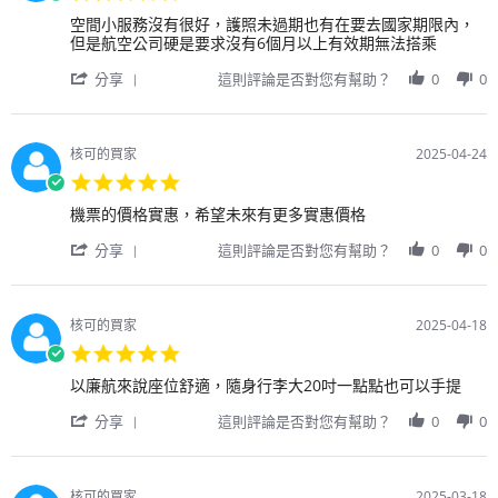
on
star
1
Review
review
空間小服務沒有很好，護照未過期也有在要去國家期限內，
rating
May
by
stating
但是航空公司硬是要求沒有6個月以上有效期無法搭乘
2025
用
服
'
戶
務
分享
這則評論是否對您有幫助？
0
0
Share
on
沒
Review
29
有
by
Apr
很
用
2025
好
核可的買家
2025-04-24
戶
5.0
on
star
29
Review
review
機票的價格實惠，希望未來有更多實惠價格
rating
Apr
by
stating
2025
'
用
很
分享
這則評論是否對您有幫助？
0
0
Share
戶
不
Review
on
錯
by
24
用
Apr
核可的買家
2025-04-18
戶
2025
5.0
on
star
24
Review
review
以廉航來說座位舒適，隨身行李大20吋一點點也可以手提
rating
Apr
by
stating
2025
'
用
飛
分享
這則評論是否對您有幫助？
0
0
Share
戶
北
Review
on
海
by
18
道
用
Apr
札
核可的買家
2025-03-18