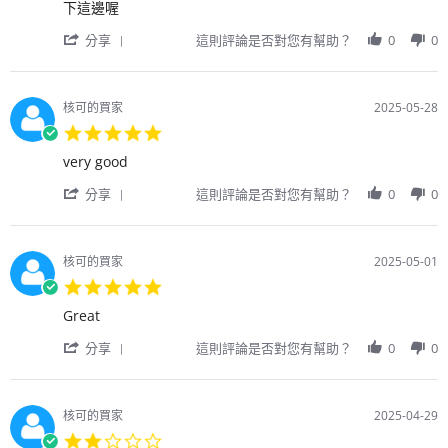
Sep
by
stating
下這邊喔
2025
用
很
'
戶
棒
分享
這則評論是否對您有幫助？
0
0
Share
on
的
Review
3
網
by
Aug
站
用
2025
核可的買家
2025-05-28
戶
5.0
on
star
3
Review
review
very good
rating
Aug
by
stating
2025
'
用
very
分享
這則評論是否對您有幫助？
0
0
Share
戶
good
Review
on
by
28
用
May
核可的買家
2025-05-01
戶
2025
5.0
on
star
28
Review
review
Great
rating
May
by
stating
2025
'
用
Great
分享
這則評論是否對您有幫助？
0
0
Share
戶
Review
on
by
1
用
May
核可的買家
2025-04-29
戶
2025
2.0