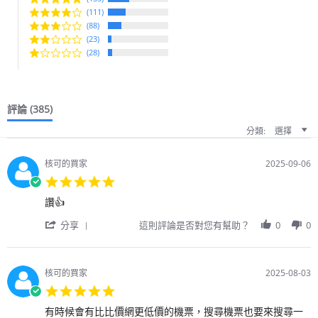
rating
(111)
(88)
(23)
(28)
評論
(385)
分類:
選擇
核可的買家
2025-09-06
5.0
star
Review
review
讚👍
rating
by
stating
'
用
讚
分享
這則評論是否對您有幫助？
0
0
Share
戶
👍
Review
on
by
6
用
Sep
核可的買家
2025-08-03
戶
2025
5.0
on
star
6
Review
review
有時候會有比比價網更低價的機票，搜尋機票也要來搜尋一
rating