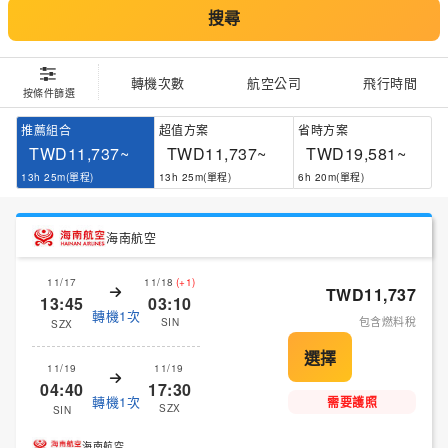
搜尋
轉機次數
航空公司
飛行時間
按條件篩選
推薦組合
超值方案
省時方案
TWD11,737~
TWD11,737~
TWD19,581~
13h 25m(單程)
13h 25m(單程)
6h 20m(單程)
海南航空
11/17
11/18
(+1)
TWD11,737
13:45
03:10
轉機1次
包含燃料稅
SIN
SZX
11/19
11/19
04:40
17:30
轉機1次
需要護照
SZX
SIN
海南航空