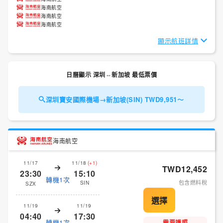
海南航空
海南航空
海南航空
顯示航班詳情
日曆顯示 深圳⇔新加坡 最低票價
深圳寶安國際機場→新加坡(SIN) TWD9,951～
海南航空
11/17
11/18
(+1)
TWD12,452
23:30
15:10
轉機1次
包含燃料稅
SIN
SZX
11/19
11/19
04:40
17:30
轉機1次
需要護照