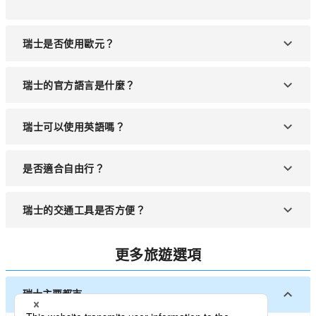
瑞士是否使用歐元？
不使用歐元，當地通用瑞士法郎（CHF）。
瑞士的官方語言是什麼？
有德語、法語、義大利語和羅曼語四種官方語言。
瑞士可以使用英語嗎？
多數觀光區與飯店可使用英語溝通。
是否適合自由行？
瑞士交通便利、治安良好，非常適合自由行旅客。
瑞士的交通工具是否方便？
瑞士鐵路、巴士與登山纜車四通八達，相當方便。
更多旅遊選項
瑞士主要都市