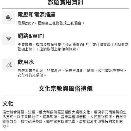
旅遊實用資訊
電壓和電源插座
電壓230V，插頭為三孔與歐規二孔混合。
網路&WIFI
主要城市、機場及旅館多提供穩定免費Wi-Fi。亦可購買瑞士SIM卡或
歐洲上網卡，旅遊期間上網便利無虞。
飲用水
自來水來自山泉，非常潔淨，無需煮沸即可飲用。公共飲水設施多，
安全可靠又環保。
文化宗教與風俗禮儀
文化
瑞士融合德語、法語、義大利語與羅曼語四大語區文化，展現多元而協調的生
活方式。以中立國地位、精準製錶、音樂與藝術著稱。人民重視秩序、自然保
護與教育，城市乾淨整齊，鄉村富有傳統氛圍，展現歐洲中部獨特的文化魅
力。