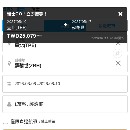
首頁
>
歐洲
>
瑞士
瑞士GO !
立即搜尋！
2027/05/10
2027/05/17
單程
多點城市
來回
臺北(TPE)
蘇黎世
TWD25,079
～
2026/07/11 20:08更新
出發地
到達地
2026-08-08
2026-08-10
1
旅客,
經濟艙
僅限直達航班
※禁止轉讓