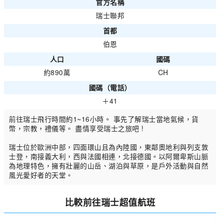
官方名稱
瑞士聯邦
首都
伯恩
人口
國碼
約890萬
CH
國碼（電話）
＋41
前往瑞士飛行時間約1~16小時。 事先了解瑞士當地氣候，貨
幣，宗教，禮儀等。 盡情享受瑞士之旅吧 !
瑞士位於歐洲中部，四面環山且為內陸國，東鄰奧地利與列支敦
士登，南接義大利，西與法國相連，北接德國。以阿爾卑斯山脈
為地理特色，擁有壯麗的山岳、湖泊與草原，是戶外活動與自然
風光愛好者的天堂。
比較前往瑞士超值航班