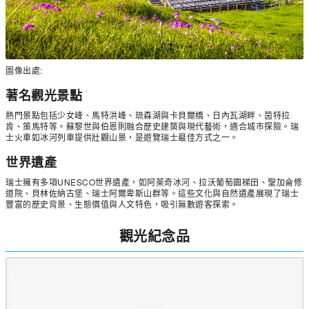
圖像出處:
著名觀光景點
熱門景點包括少女峰、馬特洪峰、琉森湖與卡貝爾橋、日內瓦湖畔、茵特拉
肯、策馬特等。蘇黎世與伯恩則融合歷史建築與現代藝術，適合城市探險。瑞
士火車如冰河列車提供壯觀山景，是遊覽瑞士最佳方式之一。
世界遺產
瑞士擁有多項UNESCO世界遺產，如阿萊奇冰河、拉沃葡萄園梯田、聖加侖修
道院、貝林佐納古堡、瑞士阿爾卑斯山群等。這些文化與自然遺產展現了瑞士
豐富的歷史背景、生態價值與人文特色，吸引無數遊客探索。
觀光紀念品