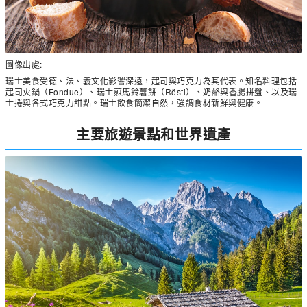
圖像出處:
瑞士美食受德、法、義文化影響深遠，起司與巧克力為其代表。知名料理包括
起司火鍋（Fondue）、瑞士煎馬鈴薯餅（Rösti）、奶酪與香腸拼盤、以及瑞
士捲與各式巧克力甜點。瑞士飲食簡潔自然，強調食材新鮮與健康。
主要旅遊景點和世界遺產