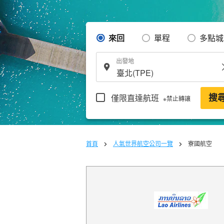
來回
單程
多點城
出發地
僅限直達航班
搜
※禁止轉讓
首頁
人氣世界航空公司一覽
寮國航空