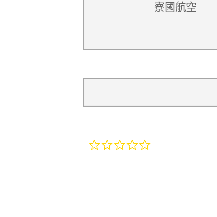
寮國航空
0.0
star
rating