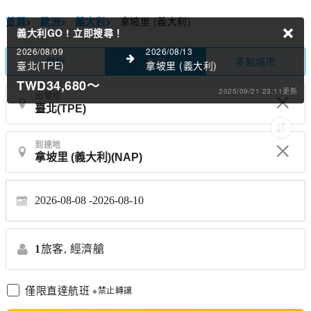
首頁
>
歐洲
>
義大利
>
拿坡里 (義大利)
義大利GO !
立即搜尋！
2026/08/09
2026/08/13
單程
多點城市
來回
臺北(TPE)
拿坡里 (義大利)
TWD34,680
～
2025/09/21 23:11更新
出發地
到達地
2026-08-08
2026-08-10
1
旅客,
經濟艙
僅限直達航班
※禁止轉讓