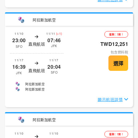
阿拉斯加航空
11/10
11/11
(+1)
僅剩：7席！
23:00
07:46
TWD12,251
直飛航班
JFK
SFO
包含燃料稅
11/17
11/17
16:39
20:04
直飛航班
SFO
JFK
阿拉斯加航空
阿拉斯加航空
顯示航班詳情
阿拉斯加航空
11/10
11/10
僅剩：7席！