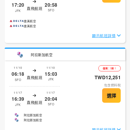
17:20
20:58
直飛航班
SFO
JFK
達美航空
達美航空
顯示航班詳情
阿拉斯加航空
11/10
11/10
僅剩：7席！
06:18
15:03
TWD12,251
直飛航班
JFK
SFO
包含燃料稅
11/17
11/17
16:39
20:04
直飛航班
SFO
JFK
阿拉斯加航空
阿拉斯加航空
顯示航班詳情