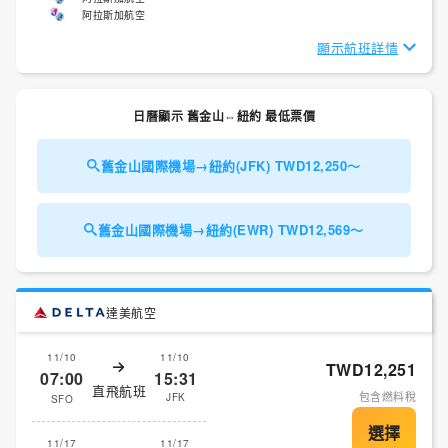
阿拉斯加航空
顯示航班詳情
日曆顯示 舊金山⇔紐約 最低票價
舊金山國際機場→紐約(JFK) TWD12,250～
舊金山國際機場→紐約(EWR) TWD12,569～
達美航空
11/10
11/10
TWD12,251
07:00
15:31
直飛航班
包含燃料稅
JFK
SFO
11/17
11/17