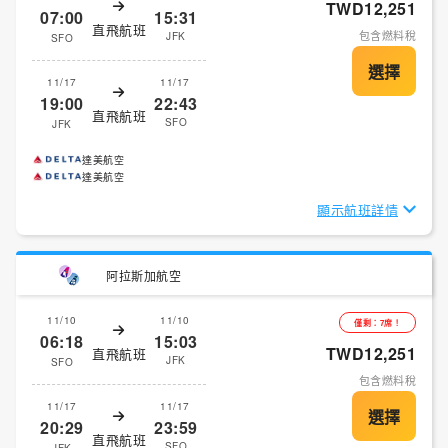
TWD12,251
07:00
15:31
直飛航班
包含燃料稅
JFK
SFO
11/17
11/17
19:00
22:43
直飛航班
SFO
JFK
達美航空
達美航空
顯示航班詳情
阿拉斯加航空
11/10
11/10
僅剩：7席！
06:18
15:03
TWD12,251
直飛航班
JFK
SFO
包含燃料稅
11/17
11/17
20:29
23:59
直飛航班
SFO