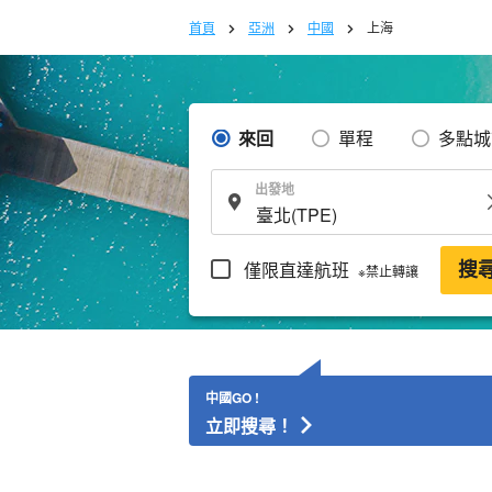
首頁
亞洲
中國
上海
來回
單程
多點城
出發地
僅限直達航班
搜
※禁止轉讓
中國GO !
立即搜尋！