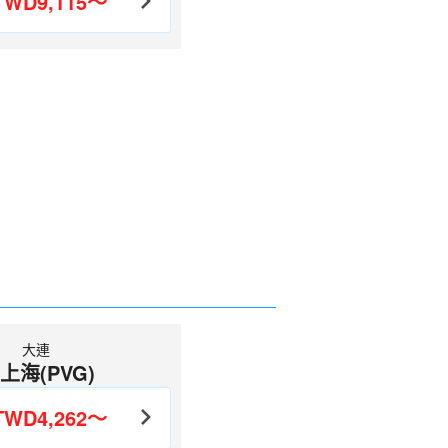
TWD9,115～
大連
上海(PVG)
TWD4,262～